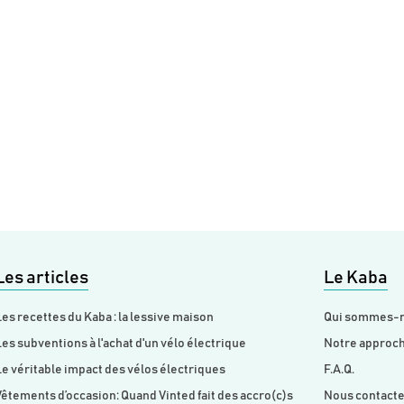
Les articles
Le Kaba
es recettes du Kaba : la lessive maison
Qui sommes-n
es subventions à l'achat d'un vélo électrique
Notre approc
e véritable impact des vélos électriques
F.A.Q.
êtements d’occasion: Quand Vinted fait des accro(c)s
Nous contact