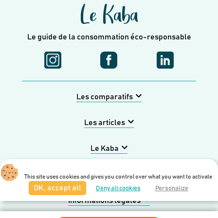
Le Kaba
Le guide de la consommation éco-responsable
Les comparatifs
Les articles
Le Kaba
Entreprise
This site uses cookies and gives you control over what you want to activate
OK, accept all
Deny all cookies
Personalize
Informations légales