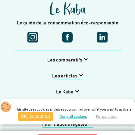
Le Kaba
Le guide de la consommation éco-responsable
Les comparatifs
Les articles
Le Kaba
Entreprise
This site uses cookies and gives you control over what you want to activate
OK, accept all
Deny all cookies
Personalize
Informations légales