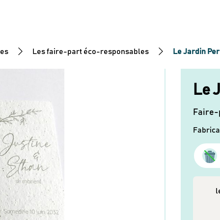
ues
Les faire-part éco-responsables
Le Jardin Pe
Le 
Faire-
Fabrica
l