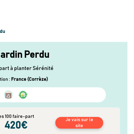
rdu
Jardin Perdu
part à planter Sérénité
tion
:
France (Corrèze)
es 100 faire-part
Je vais sur le
420
€
site