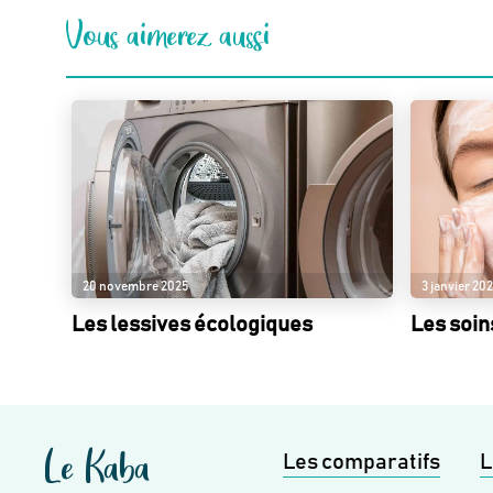
Vous aimerez aussi
20 novembre 2025
3 janvier 20
Les lessives écologiques
Les soin
Le Kaba
Les comparatifs
L