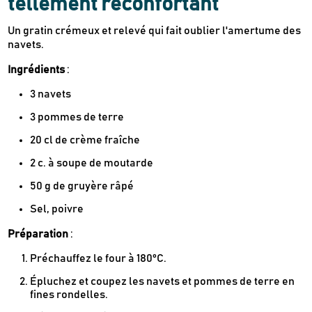
tellement réconfortant
Inscrivez-vous
Un gratin crémeux et relevé qui fait oublier l'amertume des
navets.
Des guides d’achats de produits éco-
Ingrédients
:
responsables
Des conseils et des décryptages pour mieux
3 navets
consommer
3 pommes de terre
Nos dernières actus & codes promo
20 cl de crème fraîche
2 c. à soupe de moutarde
Je m'inscris
50 g de gruyère râpé
Sel, poivre
Recevez en cadeau votre livret de
tutos
Le Kaba !
Préparation
:
& recettes
approuvés par
Préchauffez le four à 180°C.
Épluchez et coupez les navets et pommes de terre en
fines rondelles.