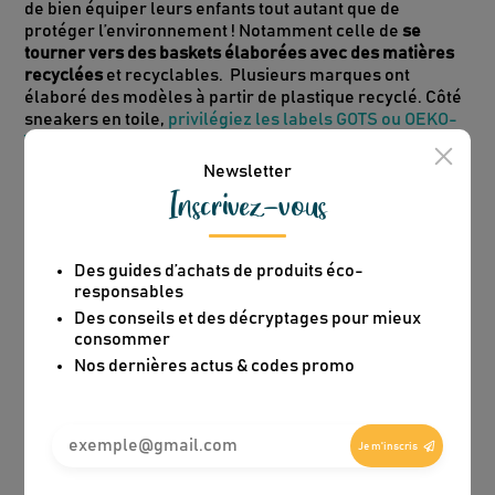
de bien équiper leurs enfants tout autant que de
protéger l’environnement ! Notamment celle de
se
tourner vers des baskets élaborées avec des matières
recyclées
et recyclables. Plusieurs marques ont
élaboré des modèles à partir de plastique recyclé. Côté
sneakers en toile,
privilégiez les labels GOTS ou OEKO-
TEX
.
Newsletter
On peut regretter que le choix soit encore très réduit
Inscrivez-vous
pour les enfants, alors que de plus en plus de marques
investissent le marché de la
basket “green” pour les
adultes.
Mais l’équipe du Kaba a mené l’enquête pour
vous trouver
des
références de baskets idéales pour
Des guides d’achats de produits éco-
vos enfants
, de bonne qualité ET responsables.
responsables
Des conseils et des décryptages pour mieux
consommer
Nos dernières actus & codes promo
Je m'inscris