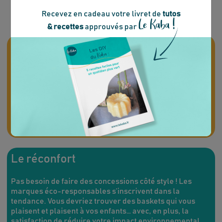
Recevez en cadeau votre livret de
tutos
Le Kaba !
& recettes
approuvés par
L’effort
Passer aux baskets responsables vous demandera un
petit effort financier, surtout si elles sont fabriquées en
Europe. Les baskets “green” ont en effet un prix moyen
autour de 50 euros. Plus cher que la moyenne des
baskets “classiques”… mais certaines marques de notre
comparatif ont joué les petits prix.
Le réconfort
Pas besoin de faire des concessions côté style ! Les
marques éco-responsables s’inscrivent dans la
tendance. Vous devriez trouver des baskets qui vous
plaisent et plaisent à vos enfants… avec, en plus, la
satisfaction de réduire votre impact environnemental.