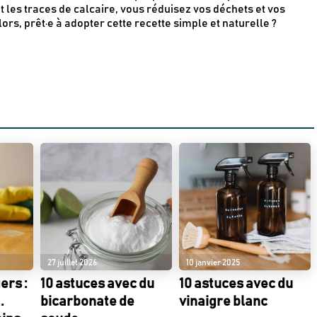
 les traces de calcaire, vous réduisez vos déchets et vos
ors, prêt·e à adopter cette recette simple et naturelle ?
27 juillet 2026
10 janvier 2025
ers :
10 astuces avec du
10 astuces avec du
.
bicarbonate de
vinaigre blanc