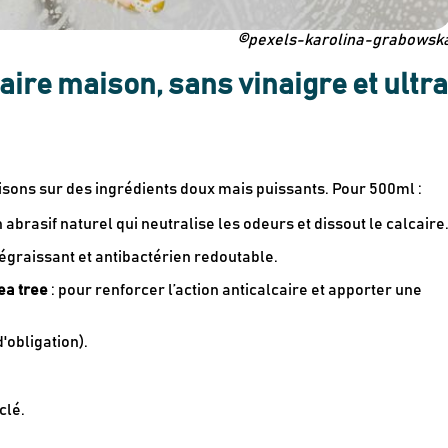
©pexels-karolina-grabowsk
aire maison, sans vinaigre et ultr
misons sur des ingrédients doux mais puissants. Pour 500ml :
n abrasif naturel qui neutralise les odeurs et dissout le calcaire
dégraissant et antibactérien redoutable.
ea tree
: pour renforcer l’action anticalcaire et apporter une
Newsletter
Inscrivez-vous
'obligation).
Des guides d’achats de produits éco-r
clé.
Des conseils et des décryptages pour
Nos dernières actus & codes promo