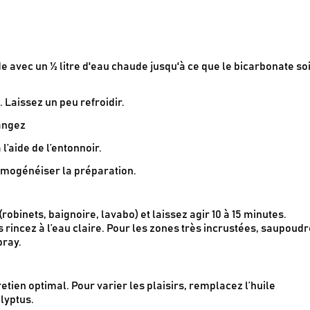
 avec un ½ litre d'eau chaude jusqu'à ce que le bicarbonate soi
 Laissez un peu refroidir.
Recevez en cadeau votre livret de
tutos & recette
Le Kaba !
par
langez
’aide de l’entonnoir.
omogénéiser la préparation.
obinets, baignoire, lavabo) et laissez agir 10 à 15 minutes.
rincez à l’eau claire. Pour les zones très incrustées, saupoud
pray.
retien optimal. Pour varier les plaisirs, remplacez l’huile
alyptus.