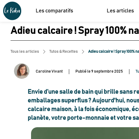
Les comparatifs
Les articles
Adieu calcaire ! Spray 100% na
Tous les articles
Tutos & Recettes
Adieu calcaire ! Spray 100% na
Caroline Vivant
Publié le
9 septembre 2025
T
Envie d’une salle de bain qui brille sans 
emballages superflus ? Aujourd'hui, nou
calcaire maison, à la fois économique, éc
planète, votre porte-monnaie et votre sa