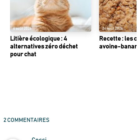
6 août 2026
24 août 2026
Litière écologique : 4
Recette : les c
alternatives zéro déchet
avoine-banan
pour chat
2
COMMENTAIRE
S
Cocci