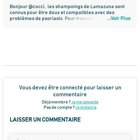
Bonjour @cocci,  les shampoings de Lamazuna sont 
connus pour être doux et compatibles avec des 
problèmes de psoriasis. Pour trouver LE shampoing 
...Voir Plus
qu'il vous faut, le mieux est peut-être de le faire, en 
choisissant soigneusement l'huile essentielle 
approprié, comme du Tea tree et de l'Ylang ylang. 
Voici une recette si vous avez envie de tenter : 
https://www.lekaba.fr/article/tuto-comment-faire-
son-shampoing-solide-maison 
Vous devez être connecté pour laisser un
commentaire
Déjà membre ?
Je me connecte
Pas de compte ?
Je m’inscris
LAISSER UN COMMENTAIRE