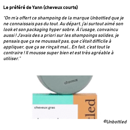
Inscrivez-vous
Le préféré de Yann (cheveux courts)
“On m’a offert ce shampoing de la marque Unbottled que je
ne connaissais pas du tout. Au départ, j’ai surtout aimé son
Des guides d’achats de produits éco-
look et son packaging hyper sobre. À l’usage, convaincu
responsables
aussi ! J’avais des a priori sur les shampoings solides, je
Des conseils et des décryptages pour mieux
pensais que ça ne moussait pas, que c’était difficile à
consommer
appliquer, que ça se rinçait mal… En fait, c’est tout le
Nos dernières actus & codes promo
contraire ! Il mousse super bien et est très agréable à
utiliser.”
Je m'inscris
Recevez en cadeau votre livret de
tutos
Le Kaba !
& recettes
approuvés par
©Unbottled