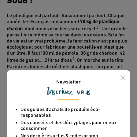
soda ?
Le plastique est partout ! Absolument partout…Chaque
année, les Français consomment
70 kg de plastique
1
chacun
. dont moins d’un tiers sera recyclé
. Une grande
partie finira même sa course dans les océans. Si la fin
de vie est un vrai problème, la fabrication n’est pas plus
écologique : pour fabriquer une bouteille en plastique
d’un litre, il faut 100 ml de pétrole, 80 gr de charbon, 42
2
litres de gaz et…. 2 litres d'eau
. On marche sur la tête.
Parmi ces tonnes de déchets plastiques, l’un pourrait
facilement être éliminé de nos vies quotidiennes : les
bouteilles d’eau en plastique. Pourtant, les Français en
Newsletter
achètent encore 6 milliards par an.
Avec ces litres d’eau,
Inscrivez-vous
3
on pourrait remplir 14 fois le Stade de France
!
.
Mais comment réduire cette consommation de
bouteilles ? Et pour l’eau pétillante, la machine à
Des guides d’achats de produits éco-
gazéifier est-elle la bonne option ? Le Kaba décrypte.
responsables
Des conseils et des décryptages pour mieux
consommer
Nos dernières actus & codes promo