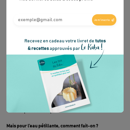
Je m'inscris
Comment se débarrasser des bouteilles d’eau
Recevez en cadeau votre livret de
tutos
Le Kaba !
?
& recettes
approuvés par
Alors, comment faire pour supprimer les bouteilles
d’eau ?
D’abord, faire confiance à l’eau du robinet dont la
qualité est reconnue. Bye bye les packs d’eau à
remonter au 5e étage et bonjour les économies !
Si le goût vous gêne, regardez
nos astuces
spéciales filtrage
!
Ensuite, adopter
une gourde
au bureau, à la salle
de sport comme pour toutes activités extérieures.
Mais pour l’eau pétillante, comment fait-on ?