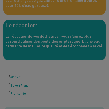
des recharges de gaz (autour d’une trentaine d’euros
pour 60 L d’eau gazeuse).
Le réconfort
La réduction de vos déchets car vous n’aurez plus
besoin d’utiliser des bouteilles en plastique. Et une eau
pétillante de meilleure qualité et des économies à la clé
!
1
ADEME
2
Save 4 Planet
3
FranceInfo