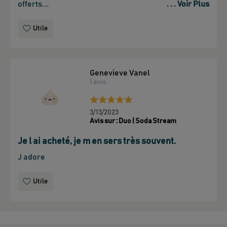
offerts.

. . . Voir Plus
Très rafraîchissant, le conseil est de mettre déjà la 
bouteille fournie au réfrigérateur et gazéifier après. 
Utile
Genevieve Vanel
1
avis
3/13/2023
Avis sur :
Duo | Soda Stream
Je l ai acheté, je m en sers très souvent.
J adore 
Utile