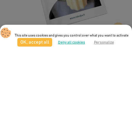
This site uses cookies and gives you control over what you want to activate
OK, accept all
Le Kaba
Deny all cookies
Personalize
Votre avis sur Le Kaba
Le guide de la consommation éco-responsable
Quelle note globale donnez-vous à notre site ?
*
Les comparatifs
Envoyer
Les articles
Powered by
Le Kaba