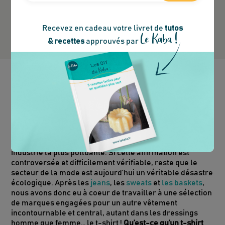
vêtement a été fabriqué, notamment en suivant
les labels éthiques (voir question ci-dessous).
Découvrez
la check-list complète de la mode
Recevez en cadeau votre livret de
tutos
durable
pour faire des achats durables !
Le Kaba !
& recettes
approuvés par
Comprendre - Quel t-shirt
choisir pour être habillé.e
écolo ?
On entend souvent dire que la mode est la deuxième
industrie la plus polluante. Si cette affirmation est
controversée et difficilement vérifiable, reste que le
secteur de la mode est aujourd’hui un véritable désastre
écologique. Après les
jeans
, les
sweats
et
les baskets
,
nous avons donc eu à coeur de travailler à une sélection
de marques engagées pour un autre vêtement
incontournable et central, autant dans les dressings
homme que femme… le t-shirt !
Qu’est-ce qu’un t-shirt