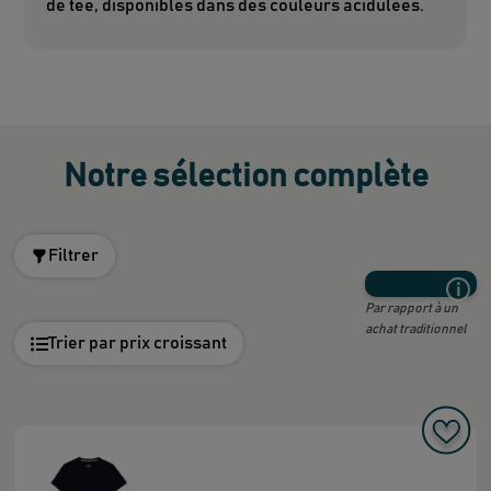
de tee, disponibles dans des couleurs acidulées.
Notre sélection complète
Filtrer
Par rapport à un
achat traditionnel
Trier par prix croissant
d'ém