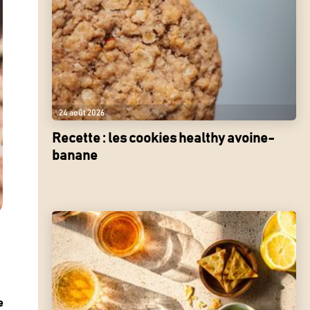
24 août 2026
Recette : les cookies healthy avoine-
banane
e
e