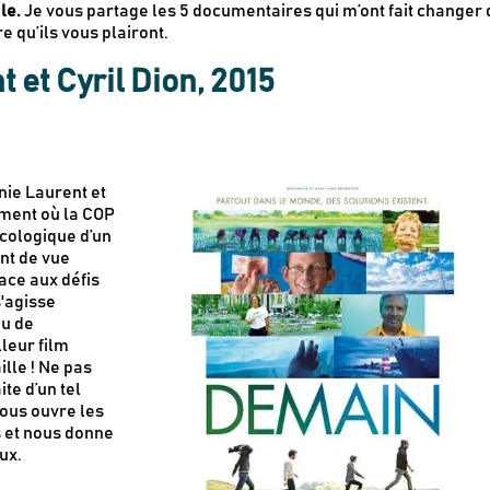
le.
Je vous partage les 5 documentaires qui m’ont fait changer 
e qu’ils vous plairont.
et Cyril Dion, 2015
nie Laurent et
oment où la COP
 écologique d’un
nt de vue
face aux défis
s'agisse
ou de
leur film
ille ! Ne pas
te d’un tel
ous ouvre les
s et nous donne
ux.