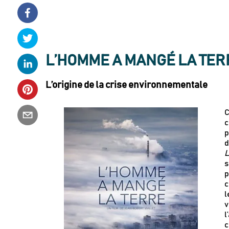
L’HOMME A MANGÉ LA TERRE,
L’origine de la crise environnementale
C
c
p
d
L
s
p
c
l
v
l
c