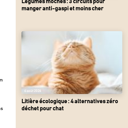
Légumes moches : 3 circuits pour
manger anti-gaspi et moins cher
lm
i
6 août 2026
Litière écologique : 4 alternatives zéro
s
déchet pour chat
ns