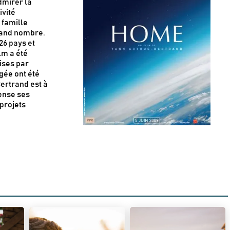
dmirer la
ivité
 famille
grand nombre.
26 pays et
lm a été
ises par
gée ont été
ertrand est à
pense ses
 projets