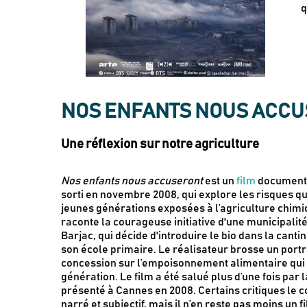
q
NOS ENFANTS NOUS ACCUSE
Une réflexion sur notre agriculture
Nos enfants nous accuseront
est un
film
documenta
sorti en novembre 2008, qui explore les risques q
jeunes générations exposées à l’agriculture chimiq
raconte la courageuse initiative d'une municipalit
Barjac, qui décide d'introduire le bio dans la canti
son école primaire. Le réalisateur brosse un portr
concession sur l’empoisonnement alimentaire qui 
génération. Le film a été salué plus d’une fois par l
présenté à Cannes en 2008. Certains critiques le c
narré et subjectif, mais il n’en reste pas moins un fi