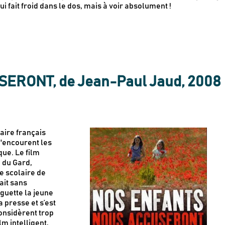
ui fait froid dans le dos, mais à voir absolument !
RONT, de Jean-Paul Jaud, 2008
ire français
u'encourent les
ue. Le film
é du Gard,
ne scolaire de
ait sans
guette la jeune
a presse et s’est
onsidèrent trop
lm intelligent,