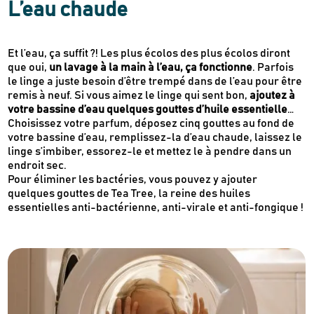
L’eau chaude
Et l’eau, ça suffit ?! Les plus écolos des plus écolos diront
que oui,
un lavage à la main à l’eau, ça fonctionne
. Parfois
le linge a juste besoin d’être trempé dans de l’eau pour être
remis à neuf. Si vous aimez le linge qui sent bon,
ajoutez à
votre bassine d’eau quelques gouttes d’huile essentielle
…
Newsletter
Choisissez votre parfum, déposez cinq gouttes au fond de
Inscrivez-vous
votre bassine d’eau, remplissez-la d’eau chaude, laissez le
linge s’imbiber, essorez-le et mettez le à pendre dans un
endroit sec.
Pour éliminer les bactéries, vous pouvez y ajouter
Des guides d’achats de produits éco-
quelques gouttes de Tea Tree, la reine des huiles
responsables
essentielles anti-bactérienne, anti-virale et anti-fongique !
Des conseils et des décryptages pour mieux
consommer
Nos dernières actus & codes promo
Je m'inscris