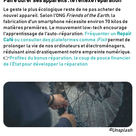
Faire durer ses appareils : le réflexe réparation
Le geste le plus écologique reste de ne pas acheter de
nouvel appareil. Selon l'ONG
Friends of the Earth
, la
fabrication d'un smartphone nécessite environ 70 kilos de
matières premières. Le mouvement low-tech encourage
l'apprentissage de l'auto-réparation.
Fréquenter un
Repair
Café
ou consulter des plateformes comme
iFixit
permet de
prolonger la vie de nos ordinateurs et électroménagers,
réduisant ainsi drastiquement notre empreinte numérique.
👉
Profitez du bonus réparation, le coup de pouce financier
de l’État pour développer la réparation
©Unsplash