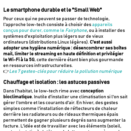
Le smartphone durable et le "Small Web"
Pour ceux qui ne peuvent se passer de technologie,
l'approche low-tech consiste à choisir des
appareils
conçus pour durer, comme le
Fairphone
, ou à installer des
systèmes d'exploitation plus légers sur de vieux
ordinateurs (distributions Linux légères).
C'est aussi
adopter une hygiène numérique : désencombrer ses boîtes
mail, limiter le streaming en haute définition et privilégier
le Wi-Fi à la 5G
, cette dernière étant bien plus gourmande
en ressources infrastructurelles.
Newsletter
👉
Les 7 gestes-clés pour réduire la pollution numérique
Inscrivez-vous
Chauffage et isolation : les astuces passives
Dans l'habitat, le low-tech rime avec
conception
Des guides d’achats de produits éco-
bioclimatique
. Inutile d'installer une climatisation si l'on sait
responsables
gérer l'ombre et les courants d'air. En hiver, des gestes
Des conseils et des décryptages pour mieux
simples comme l'installation de réflecteurs de chaleur
consommer
derrière les radiateurs ou de rideaux thermiques épais
Nos dernières actus & codes promo
permettent de gagner plusieurs degrés sans augmenter la
facture. L'idée est de travailler avec les éléments (soleil,