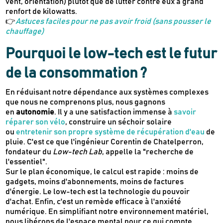
vent, orientation) plutôt que de lutter contre eux à grand
renfort de kilowatts.
Je m'inscris
👉
Astuces faciles pour ne pas avoir froid (sans pousser le
chauffage)
Pourquoi le low-tech est le futur
Recevez en cadeau votre livret de
tutos
Le Kaba !
& recettes
approuvés par
de la consommation ?
En réduisant notre dépendance aux systèmes complexes
que nous ne comprenons plus, nous gagnons
en
autonomie
. Il y a une satisfaction immense à
savoir
réparer son vélo
, construire un séchoir solaire
ou
entretenir son propre système de récupération d'eau
de
pluie. C'est ce que l'ingénieur Corentin de Chatelperron,
fondateur du
Low-tech Lab
, appelle la "recherche de
l'essentiel".
Sur le plan économique, le calcul est rapide : moins de
gadgets, moins d'abonnements, moins de factures
d'énergie. Le low-tech est la technologie du pouvoir
d'achat. Enfin, c'est un remède efficace à l'anxiété
numérique. En simplifiant notre environnement matériel,
nous libérons de l'espace mental pour ce qui compte