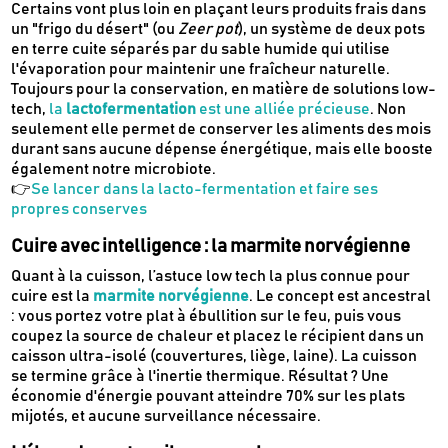
Certains vont plus loin en plaçant leurs produits frais dans
un "frigo du désert" (ou
Zeer pot
), un système de deux pots
en terre cuite séparés par du sable humide qui utilise
l'évaporation pour maintenir une fraîcheur naturelle.
Toujours pour la conservation, en matière de solutions low-
tech,
la
lactofermentation
est une alliée précieuse
. Non
seulement elle permet de conserver les aliments des mois
durant sans aucune dépense énergétique, mais elle booste
également notre microbiote.
👉
Se lancer dans la lacto-fermentation et faire ses
propres conserves
Cuire avec intelligence : la marmite norvégienne
Quant à la cuisson, l’astuce low tech la plus connue pour
cuire est la
marmite norvégienne
. Le concept est ancestral
: vous portez votre plat à ébullition sur le feu, puis vous
coupez la source de chaleur et placez le récipient dans un
caisson ultra-isolé (couvertures, liège, laine). La cuisson
se termine grâce à l'inertie thermique. Résultat ? Une
économie d'énergie pouvant atteindre 70% sur les plats
mijotés, et aucune surveillance nécessaire.