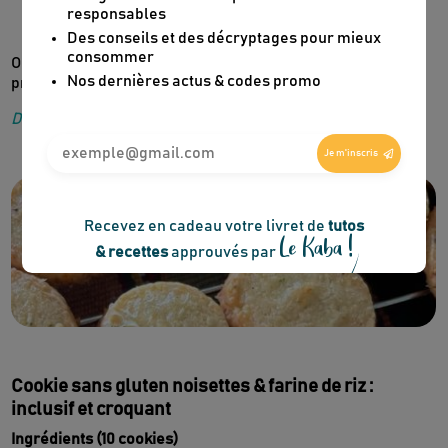
Coupez en rondelles et cuisez 12 minutes à 180 °C.
Je m'inscris
On obtient des cookies salés parfaits à l’apéritif, faciles à
préparer à l’avance.
Des idées pour un apéro écolo
Recevez en cadeau votre livret de
tutos
Le Kaba !
& recettes
approuvés par
Cookie sans gluten noisettes & farine de riz :
inclusif et croquant
Ingrédients (10 cookies)