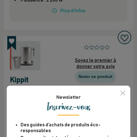
Puissance : 2 200 W
Plus
d'infos
Soyez le premier à
donner votre avis
Noter ce produit
Kippit
Jaren
Prix
Newsletter
Lieu de production
290
€
Inscrivez-vous
France
Des guides d’achats de produits éco-
Je découvre
responsables