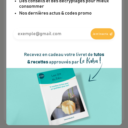
Des conseils et des décryptages pour mieux
consommer
Fiche marque
Nos dernières actus & codes promo
Je m'inscris
Appareil évolutif et multi-usages (chauffe-
Recevez en cadeau votre livret de
tutos
biberon, cuit-vapeur, infuseur,…), recyclable et
Le Kaba !
& recettes
approuvés par
réparable à l'infini.
Contenance : 1,5L.
Température réglable.
Fabriqué dans des ateliers d’inclusion à
Toulouse.
Plus
d'infos