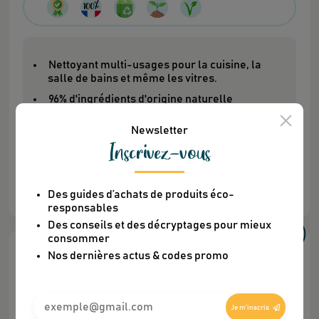
Nettoyant multi-usages pour la cuisine, la
salle de bains et même les vitres.
96% d'ingrédients d'origine naturelle
Bouteille réutilisable et ses 3 recharges : il
Newsletter
suffit d'ajouter de l'eau pour avoir 690 ml de
Inscrivez-vous
produit actif.
Plus
d'infos
Des guides d’achats de produits éco-
responsables
Des conseils et des décryptages pour mieux
consommer
Nos dernières actus & codes promo
Soyez le premier à
donner votre avis
Je m'inscris