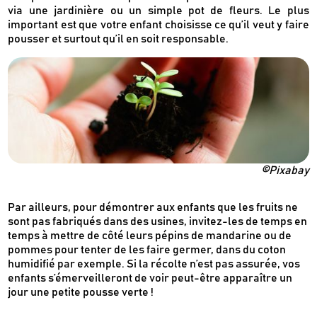
via une jardinière ou un simple pot de fleurs. Le plus
important est que votre enfant choisisse ce qu’il veut y faire
Recevez en cadeau votre livret de
tutos
pousser et surtout qu’il en soit responsable.
Le Kaba !
& recettes
approuvés par
©Pixabay
Par ailleurs, pour démontrer aux enfants que les fruits ne
sont pas fabriqués dans des usines, invitez-les de temps en
temps à mettre de côté leurs pépins de mandarine ou de
pommes pour tenter de les faire germer, dans du coton
humidifié par exemple. Si la récolte n’est pas assurée, vos
enfants s’émerveilleront de voir peut-être apparaître un
jour une petite pousse verte !