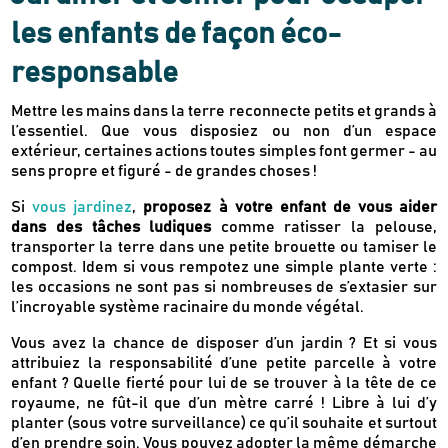
les enfants de façon éco-
responsable
Mettre les mains dans la terre reconnecte petits et grands à
l’essentiel. Que vous disposiez ou non d’un espace
extérieur, certaines actions toutes simples font germer - au
sens propre et figuré - de grandes choses !
Newsletter
Inscrivez-vous
Si
vous jardinez
,
proposez à votre enfant de vous aider
dans des tâches ludiques
comme ratisser la pelouse,
transporter la terre dans une petite brouette ou tamiser le
compost. Idem si vous rempotez une simple plante verte :
Des guides d’achats de produits éco-
responsables
les occasions ne sont pas si nombreuses de s’extasier sur
l’incroyable système racinaire du monde végétal.
Des conseils et des décryptages pour mieux
consommer
Vous avez la chance de disposer d’un jardin ? Et si vous
Nos dernières actus & codes promo
attribuiez la responsabilité d’une petite parcelle à votre
enfant ? Quelle fierté pour lui de se trouver à la tête de ce
royaume, ne fût-il que d’un mètre carré ! Libre à lui d’y
planter (sous votre surveillance) ce qu’il souhaite et surtout
Je m'inscris
d’en prendre soin. Vous pouvez adopter la même démarche