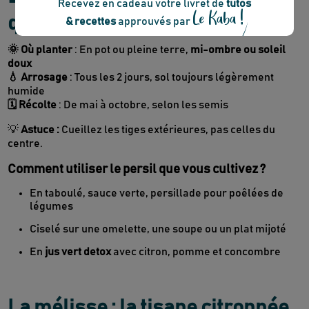
quotidien
🌞 Où planter
: En pot ou pleine terre,
mi-ombre ou soleil
doux
💧 Arrosage
: Tous les 2 jours, sol toujours légèrement
humide
🗓 Récolte
: De mai à octobre, selon les semis
💡
Astuce :
Cueillez les tiges extérieures, pas celles du
centre.
Comment utiliser le persil que vous cultivez ?
En taboulé, sauce verte, persillade pour poêlées de
légumes
Ciselé sur une omelette, une soupe ou un plat mijoté
En
jus vert detox
avec citron, pomme et concombre
La mélisse : la tisane citronnée