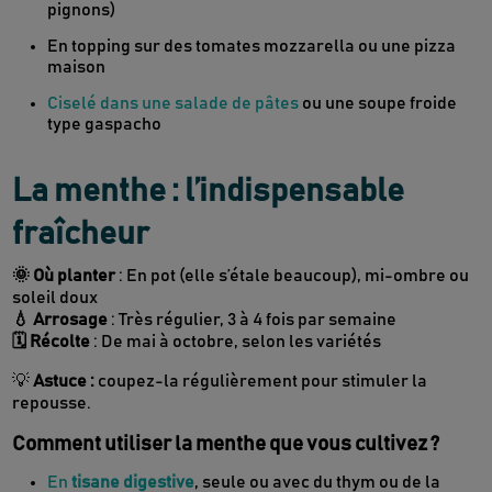
pignons)
En topping sur des tomates mozzarella ou une pizza
maison
Ciselé dans une salade de pâtes
ou une soupe froide
type gaspacho
La menthe : l’indispensable
fraîcheur
🌞 Où planter
: En pot (elle s’étale beaucoup), mi-ombre ou
soleil doux
💧 Arrosage
: Très régulier, 3 à 4 fois par semaine
🗓 Récolte
: De mai à octobre, selon les variétés
💡
Astuce :
coupez-la régulièrement pour stimuler la
repousse.
Comment utiliser la menthe que vous cultivez ?
En
tisane digestive
, seule ou avec du thym ou de la