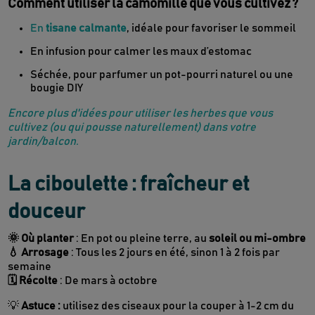
Comment utiliser la camomille que vous cultivez ?
En
tisane calmante
, idéale pour favoriser le sommeil
En infusion pour calmer les maux d’estomac
Séchée, pour parfumer un pot-pourri naturel ou une
bougie DIY
Encore plus d'idées pour utiliser les herbes que vous
cultivez (ou qui pousse naturellement) dans votre
jardin/balcon.
La ciboulette : fraîcheur et
douceur
🌞 Où planter
: En pot ou pleine terre, au
soleil ou mi-ombre
💧 Arrosage
: Tous les 2 jours en été, sinon 1 à 2 fois par
semaine
🗓 Récolte
: De mars à octobre
💡
Astuce :
utilisez des ciseaux pour la couper à 1-2 cm du