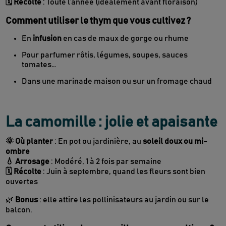
🗓 Récolte
: Toute l’année (idéalement avant floraison)
Comment utiliser le thym que vous cultivez ?
En
infusion
en cas de maux de gorge ou rhume
Pour parfumer rôtis, légumes, soupes, sauces
tomates…
Dans une marinade maison ou sur un fromage chaud
La camomille : jolie et apaisante
🌞 Où planter
: En pot ou jardinière, au
soleil doux ou mi-
ombre
💧 Arrosage
: Modéré, 1 à 2 fois par semaine
🗓 Récolte
: Juin à septembre, quand les fleurs sont bien
ouvertes
🌿
Bonus
: elle attire les pollinisateurs au jardin ou sur le
balcon.