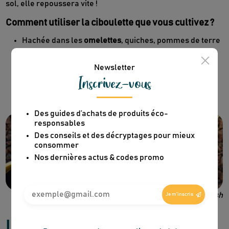
sol, elle repoussera vite !
Newsletter
Comment utiliser la ciboulette que vous cultivez ?
Inscrivez-vous
Hachée dans les
omelettes
, quiches, pommes de terre
vapeur
Des guides d’achats de produits éco-
Dans une
sauce au fromage blanc
, avec ail et citron
responsables
En garniture sur
une soupe ou un gratin
.
Des conseils et des décryptages pour mieux
consommer
Nos dernières actus & codes promo
Je m'inscris
Recevez en cadeau votre livret de
tutos
Le Kaba !
& recettes
approuvés par
©markus-spiske Unsplash
Le persil : incontournable du