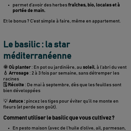
permet d’avoir des herbes
fraîches, bio, locales et à
portée de main.
Et le bonus ? C’est simple à faire, même en appartement.
Le basilic : la star
méditerranéenne
🌞 Où planter
: En pot ou jardinière, au
soleil
, à l’abri du vent
💧 Arrosage
: 2 à 3 fois par semaine, sans détremper les
racines
🗓 Récolte
: De mai à septembre, dès que les feuilles sont
bien développées
💡
Astuce :
pincez les tiges pour éviter qu’il ne monte en
fleurs (et perde son goût).
Comment utiliser le basilic que vous cultivez ?
En pesto maison (avec de l’huile d’olive, ail, parmesan,