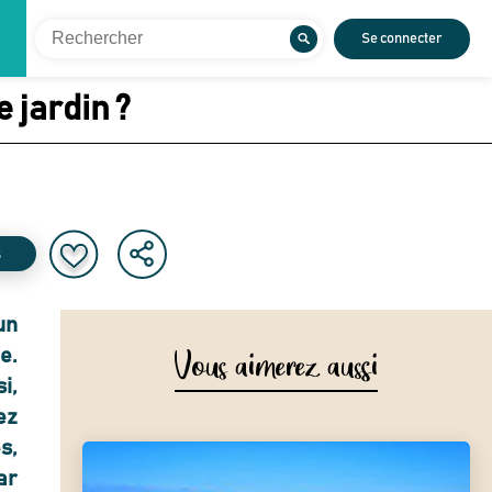
Se connecter
 jardin ?
s
un
Vous aimerez aussi
e.
i,
ez
s,
ar