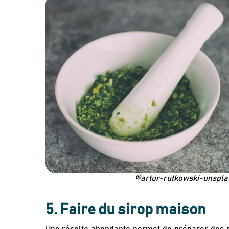
©artur-rutkowski-unspla
5. Faire du sirop maison
Une récolte abondante permet de préparer des ré