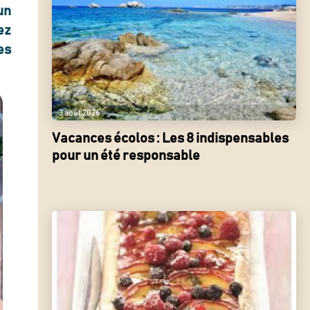
un
ez
es
3 août 2026
Vacances écolos : Les 8 indispensables
pour un été responsable