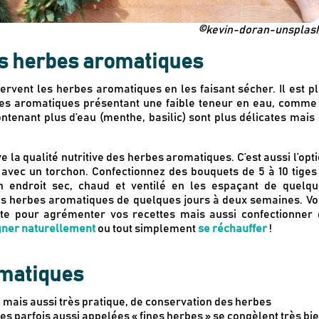
©kevin-doran-unsplas
es herbes aromatiques
ervent les herbes aromatiques en les faisant sécher. Il est p
ntes aromatiques présentant une faible teneur en eau, comme
ontenant plus d’eau (menthe, basilic) sont plus délicates mais
e la qualité nutritive des herbes aromatiques. C’est aussi l’opt
s avec un torchon. Confectionnez des bouquets de 5 à 10 tiges
n endroit sec, chaud et ventilé en les espaçant de quelqu
les herbes aromatiques de quelques jours à deux semaines. V
ante pour agrémenter vos recettes mais aussi confectionner
gner naturellement
ou tout simplement
se réchauffer
!
omatiques
 mais aussi très pratique, de conservation des herbes
es parfois aussi appelées « fines herbes » se congèlent très bie