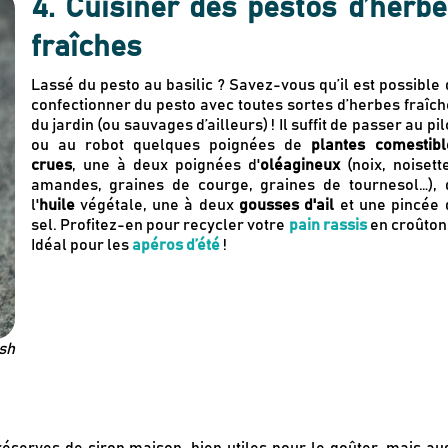
4. Cuisiner des pestos d’herb
fraîches
Lassé du pesto au basilic ? Savez-vous qu’il est possible
confectionner du pesto avec toutes sortes d’herbes fraîch
du jardin (ou sauvages d’ailleurs) ! Il suffit de passer au pi
ou au robot quelques poignées de
plantes comestibl
crues
, une à deux poignées d'
oléagineux
(noix, noisett
amandes, graines de courge, graines de tournesol…), 
l'
huile
végétale, une à deux
gousses d'ail
et une pincée 
sel. Profitez-en pour recycler votre
pain rassis
en croûtons
Idéal pour les
apéros d’été
!
Newsletter
Inscrivez-vous
sh
Des guides d’achats de produits éco-r
Des conseils et des décryptages pour
Nos dernières actus & codes promo
serves de sirop maison, bien utiles pour le goûter, mais au