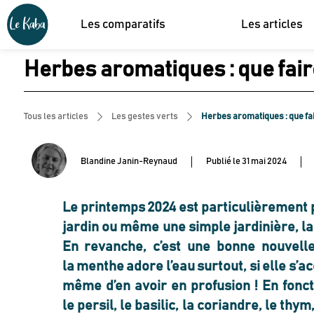
Les comparatifs
Les articles
Herbes aromatiques : que faire
Tous les articles
Les gestes verts
Herbes aromatiques : que fair
Blandine Janin-Reynaud
Publié le
31 mai 2024
Le printemps 2024 est particulièrement p
jardin ou même une simple jardinière, l
En revanche, c’est une bonne nouvelle
la
menthe
adore l’eau surtout, si elle 
même d’en avoir en profusion ! En fonc
le
persil, le basilic, la coriandre, le thy