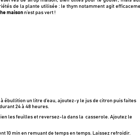
iétés de la plante utilisée : le thym notamment agit efficacem
the maison
n’est pas vert !
Recevez en cadeau votre livret de
tutos & recette
Le Kaba !
par
à ébullition un litre d’eau, ajoutez-y le jus de citron puis faites
 durant 24 à 48 heures.
ien les feuilles et reversez-la dans la casserole. Ajoutez le
ment 10 min en remuant de temps en temps. Laissez refroidir.