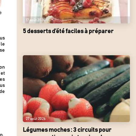
h
17 août 2026
5 desserts d’été faciles à préparer
lus
 le
 se
ion
 et
es
ous
 de
27 août 2026
Légumes moches : 3 circuits pour
n.