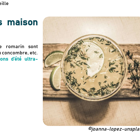
ille
ns maison
e romarin sont
u concombre, etc.
ons d’été ultra-
©joanna-lopez-unspla