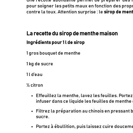
pour soigner les petits maux en fonction des propr
contre la toux. Attention surprise : le
sirop de men
La recette du sirop de menthe maison
Ingrédients pour 1 l de sirop
1 gros bouquet de menthe
1 kg de sucre
1 l d’eau
½ citron
Effeuillez la menthe, lavez les feuilles. Portez 
infuser dans ce liquide les feuilles de menthe
Filtrez la préparation au chinois en pressant b
sucre.
Portez à ébullition, puis laissez cuire douce