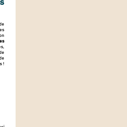
es
 de
es
lon
es
es,
de
de
 !
esponsables
 mieux consommer
ssi