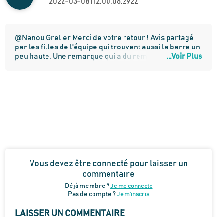
2022-03-08T12:00:06.292Z
@Nanou Grelier Merci de votre retour ! Avis partagé 
par les filles de l'équipe qui trouvent aussi la barre un 
peu haute. Une remarque qui a du remonter plusieurs 
...Voir Plus
fois à la marque Angell car ils ont développé un 
modèle avec une barre plus basse ! 
Vous devez être connecté pour laisser un
commentaire
Déjà membre ?
Je me connecte
Pas de compte ?
Je m’inscris
LAISSER UN COMMENTAIRE