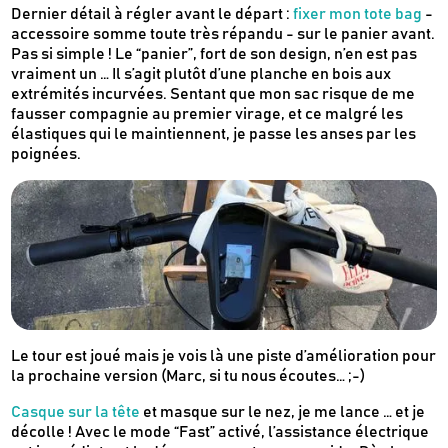
Dernier détail à régler avant le départ :
fixer mon tote bag
-
accessoire somme toute très répandu - sur le panier avant.
Pas si simple ! Le “panier”, fort de son design, n’en est pas
vraiment un … Il s’agit plutôt d’une planche en bois aux
extrémités incurvées. Sentant que mon sac risque de me
fausser compagnie au premier virage, et ce malgré les
élastiques qui le maintiennent, je passe les anses par les
poignées.
Le tour est joué mais je vois là une piste d’amélioration pour
la prochaine version (Marc, si tu nous écoutes… ;-)
Casque sur la tête
et masque sur le nez, je me lance … et je
décolle ! Avec le mode “Fast” activé, l’assistance électrique