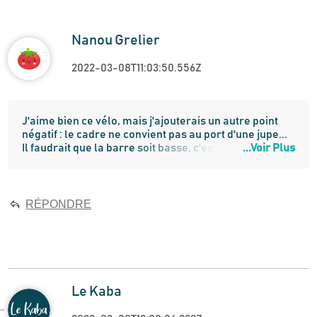
Nanou Grelier
2022-03-08T11:03:50.556Z
J'aime bien ce vélo, mais j'ajouterais un autre point 
négatif : le cadre ne convient pas au port d'une jupe... 
Il faudrait que la barre soit basse, c'est même plus 
...Voir Plus
pratique pour monter dessus (pour les personnes 
plus âgées par exemple, difficultés pour lever la 
jambe...). 

Personnellement, j'aime porter des jupes et si 
RÉPONDRE
j'achetais ce vélo ce serait pour aller travailler, je 
n'aurais pas envie de me poser la question entre 
comment je m'habille et quel mode de transport 
j'utilise.
Le Kaba