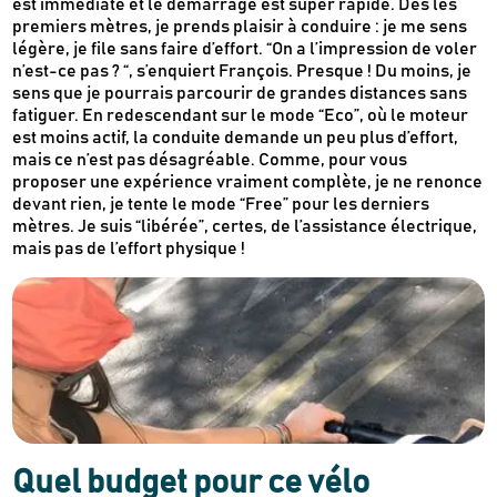
est immédiate et le démarrage est super rapide. Dès les
premiers mètres, je prends plaisir à conduire : je me sens
légère, je file sans faire d’effort. “On a l’impression de voler
n’est-ce pas ? “, s’enquiert François. Presque ! Du moins, je
sens que je pourrais parcourir de grandes distances sans
Newsletter
fatiguer. En redescendant sur le mode “Eco”, où le moteur
Inscrivez-vous
est moins actif, la conduite demande un peu plus d’effort,
mais ce n’est pas désagréable. Comme, pour vous
proposer une expérience vraiment complète, je ne renonce
devant rien, je tente le mode “Free” pour les derniers
Des guides d’achats de produits éco-
mètres. Je suis “libérée”, certes, de l’assistance électrique,
responsables
mais pas de l’effort physique !
Des conseils et des décryptages pour mieux
consommer
Nos dernières actus & codes promo
Je m'inscris
Recevez en cadeau votre livret de
tutos
Quel budget pour ce vélo
Le Kaba !