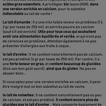
acides gras essentiels
. A privilégier
bio
(sans OGM),
dans
une version enrichie en calcium
, pour le substitut
indiscutable
au lait de vache !
Le lait d’amande :
Il a une très faible teneur en protéines (1 à
2 gr par tasse de 250 ml), et est très pauvre en calcium
(sauf s’il est enrichi).
Utile pour tous ceux qui souhaitent
avoir une alimentation équilibrée et variée
, et qui n’ont pas
de carences en protéines. Attention également à ne pas
présenter d’allergies aux fruits à coque…
le lait d’avoine :
Il ne contient naturellement pas de calcium,
est peu protéiné (4 gr par tasse de 250 ml). Par contre, il a
une
forte teneur en gras
, et
contient beaucoup de glucides
(d’où son bon goût sucré),
ainsi que du gluten
. Ne pas en
abuser donc…
Si vous optez pour une version enrichie en calcium, il peut-
être malgré tout un bon substitut au lait de vache.
le lait de noisettes :
Il ne contient naturellement pas ou peu
de calcium, et est peu protéiné.
Il contient encore plus de
glucides que le lait d’avoine
… Mais comporte également de