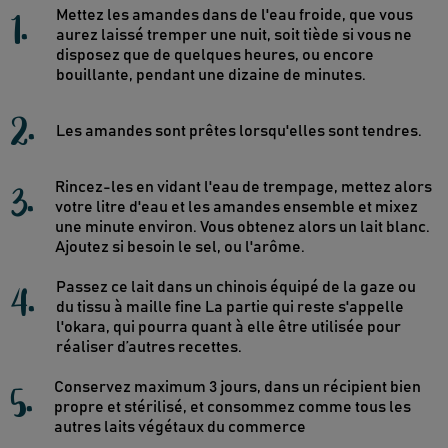
1
.
Mettez les amandes dans de l'eau froide, que vous
aurez laissé tremper une nuit, soit tiède si vous ne
disposez que de quelques heures, ou encore
bouillante, pendant une dizaine de minutes.
2
.
Les amandes sont prêtes lorsqu'elles sont tendres.
3
.
Rincez-les en vidant l'eau de trempage, mettez alors
votre litre d'eau et les amandes ensemble et mixez
une minute environ. Vous obtenez alors un lait blanc.
Ajoutez si besoin le sel, ou l'arôme.
4
.
Passez ce lait dans un chinois équipé de la gaze ou
du tissu à maille fine La partie qui reste s'appelle
l'okara, qui pourra quant à elle être utilisée pour
réaliser d’autres recettes.
5
.
Conservez maximum 3 jours, dans un récipient bien
propre et stérilisé, et consommez comme tous les
autres laits végétaux du commerce