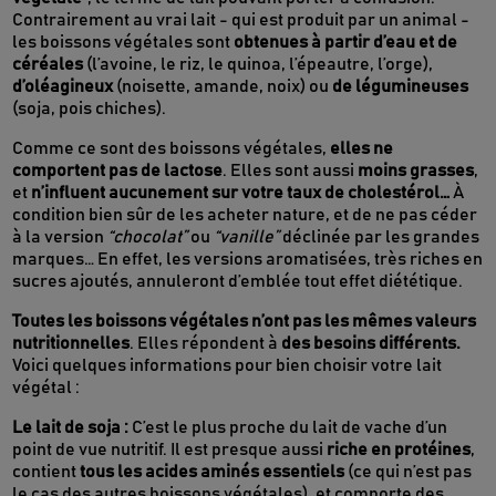
Contrairement au vrai lait - qui est produit par un animal -
les boissons végétales sont
obtenues à partir d’eau et de
céréales
(l’avoine, le riz, le quinoa, l’épeautre, l’orge),
d’oléagineux
(noisette, amande, noix) ou
de légumineuses
(soja, pois chiches).
Comme ce sont des boissons végétales,
elles ne
comportent pas de lactose
. Elles sont aussi
moins grasses
,
et
n’influent aucunement sur votre taux de cholestérol…
À
condition bien sûr de les acheter nature, et de ne pas céder
à la version
“chocolat”
ou
“vanille”
déclinée par les grandes
marques… En effet, les versions aromatisées, très riches en
sucres ajoutés, annuleront d’emblée tout effet diététique.
Toutes les boissons végétales n’ont pas les mêmes valeurs
nutritionnelles
. Elles répondent à
des besoins différents.
Voici quelques informations pour bien choisir votre lait
végétal :
Le lait de soja :
C’est le plus proche du lait de vache d’un
point de vue nutritif. Il est presque aussi
riche en protéines
,
contient
tous les acides aminés essentiels
(ce qui n’est pas
le cas des autres boissons végétales), et comporte des