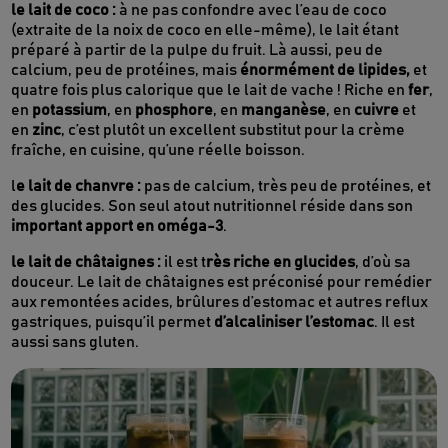
le lait de coco :
à ne pas confondre avec l’eau de coco
(extraite de la noix de coco en elle-même), le lait étant
préparé à partir de la pulpe du fruit. Là aussi, peu de
calcium, peu de protéines, mais
énormément de lipides,
et
quatre fois plus calorique que le lait de vache ! Riche en
fer
,
en
potassium
, en
phosphore
, en
manganèse
, en
cuivre
et
en
zinc
, c’est plutôt un excellent substitut pour la crème
fraîche, en cuisine, qu’une réelle boisson.
l
e lait de chanvre :
pas de calcium, très peu de protéines, et
des glucides. Son seul atout nutritionnel réside dans son
important apport en oméga-3
.
le lait de châtaignes :
il est t
rès riche en glucides
, d’où sa
douceur. Le lait de châtaignes est préconisé pour remédier
aux remontées acides, brûlures d’estomac et autres reflux
gastriques, puisqu’il permet
d’alcaliniser l’estomac
. Il est
aussi sans gluten.