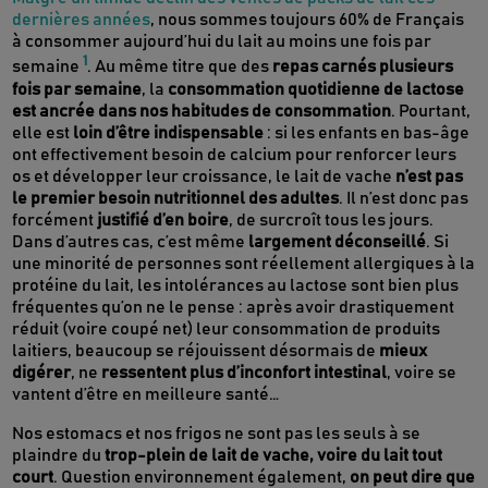
dernières années
, nous sommes toujours 60% de Français
à consommer aujourd’hui du lait au moins une fois par
1
semaine
. Au même titre que des
repas carnés plusieurs
fois par semaine
, la
consommation quotidienne de lactose
est ancrée dans nos habitudes de consommation
. Pourtant,
elle est
loin d’être indispensable
: si les enfants en bas-âge
ont effectivement besoin de calcium pour renforcer leurs
os et développer leur croissance, le lait de vache
n’est pas
le premier besoin nutritionnel des adultes
. Il n’est donc pas
forcément
justifié d’en boire
, de surcroît tous les jours.
Dans d’autres cas, c’est même
largement déconseillé
. Si
une minorité de personnes sont réellement allergiques à la
protéine du lait, les intolérances au lactose sont bien plus
fréquentes qu’on ne le pense : après avoir drastiquement
réduit (voire coupé net) leur consommation de produits
laitiers, beaucoup se réjouissent désormais de
mieux
digérer
, ne
ressentent plus d’inconfort intestinal
, voire se
vantent d’être en meilleure santé…
Nos estomacs et nos frigos ne sont pas les seuls à se
plaindre du
trop-plein de lait de vache, voire du lait tout
court
. Question environnement également,
on peut dire que