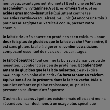
nombreux avantages nutritionnels ! Il est riche en
fer
, en
magnésium
, en
vitamines A
et
B
, en
oméga 3
et
6
, et en
acides gras mono-insaturés
(qui luttent contre les
maladies cardio-vasculaires). Seul hic (et encore une fois !)
pour les allergiques aux fruits à coque, passez votre
chemin…
le lait de riz :
très pauvre en protéines et en calcium … pour
deux fois plus de glucides que le lait de vache !
Par contre, il
est sans gluten, facile à digérer, et
contient du silicium
,
composant essentiel de nos os et nos cartilages.
le lait d'épeautre :
Tout comme la boisson d’amandes ou de
noisettes, il contient très peu de protéines.
Il contient tout
autant de glucides que le lait de noisettes
, c’est-à-dire
beaucoup. Son point distinctif ?
Sa forte teneur en calcium,
équivalente à celle présente dans le lait de vache.
Idéale
pour les enfants en pleine croissance, ou pour les
personnes souffrant d’ostéoporose.
D’autres boissons végétales existent mais elles sont moins
répandues - car destinées à un usage plus spécifique - .