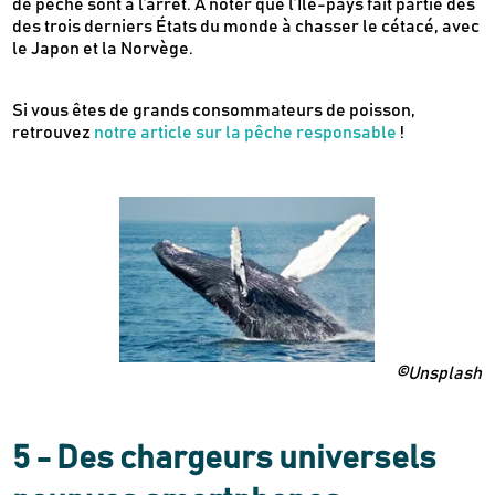
de pêche sont à l’arrêt. À noter que l’Île-pays fait partie des
des trois derniers États du monde à chasser le cétacé, avec
le Japon et la Norvège.
Newsletter
Inscrivez-vous
Si vous êtes de grands consommateurs de poisson,
retrouvez
notre article sur la pêche responsable
!
Des guides d’achats de produits éco-
responsables
Des conseils et des décryptages pour mieux
consommer
Nos dernières actus & codes promo
Je m'inscris
©Unsplash
Recevez en cadeau votre livret de
tutos
Le Kaba !
& recettes
approuvés par
5 - Des chargeurs universels