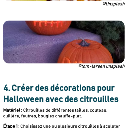
©Unsplash
©tom-larsen unsplash
4. Créer des décorations pour
Newsletter
Inscrivez-vous
Halloween avec des citrouilles
Matériel :
Citrouilles de différentes tailles, couteau,
cuillère, feutres, bougies chauffe-plat.
Des guides d’achats de produits éco-
responsables
Étape 1
: Choisissez une ou plusieurs citrouilles à sculpter