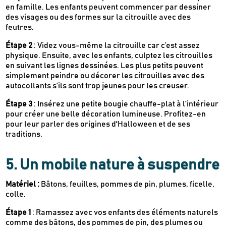
Des conseils et des décryptages pour mieux
en famille. Les enfants peuvent commencer par dessiner
consommer
des visages ou des formes sur la citrouille avec des
Nos dernières actus & codes promo
feutres.
Étape 2
: Videz vous-même la citrouille car c’est assez
physique. Ensuite, avec les enfants, culptez les citrouilles
Je m'inscris
en suivant les lignes dessinées. Les plus petits peuvent
simplement peindre ou décorer les citrouilles avec des
autocollants s’ils sont trop jeunes pour les creuser.
Recevez en cadeau votre livret de
tutos
Le Kaba !
Étape 3
: Insérez une petite bougie chauffe-plat à l’intérieur
& recettes
approuvés par
pour créer une belle décoration lumineuse. Profitez-en
pour leur parler des origines d'Halloween et de ses
traditions.
5. Un mobile nature à suspendre
Matériel :
Bâtons, feuilles, pommes de pin, plumes, ficelle,
colle.
Étape 1
: Ramassez avec vos enfants des éléments naturels
comme des bâtons, des pommes de pin, des plumes ou