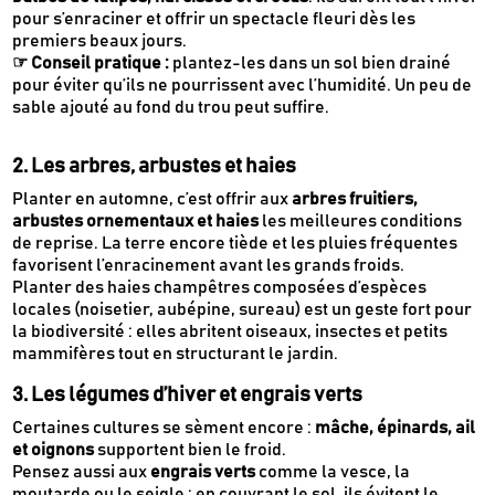
pour s’enraciner et offrir un spectacle fleuri dès les
premiers beaux jours.
☞ Conseil pratique :
plantez-les dans un sol bien drainé
pour éviter qu’ils ne pourrissent avec l’humidité. Un peu de
sable ajouté au fond du trou peut suffire.
2. Les arbres, arbustes et haies
Planter en automne, c’est offrir aux
arbres fruitiers,
arbustes ornementaux et haies
les meilleures conditions
de reprise. La terre encore tiède et les pluies fréquentes
favorisent l’enracinement avant les grands froids.
Planter des haies champêtres composées d’espèces
locales (noisetier, aubépine, sureau) est un geste fort pour
la biodiversité : elles abritent oiseaux, insectes et petits
mammifères tout en structurant le jardin.
3. Les légumes d’hiver et engrais verts
Certaines cultures se sèment encore :
mâche, épinards, ail
et oignons
supportent bien le froid.
Pensez aussi aux
engrais verts
comme la vesce, la
moutarde ou le seigle : en couvrant le sol, ils évitent le