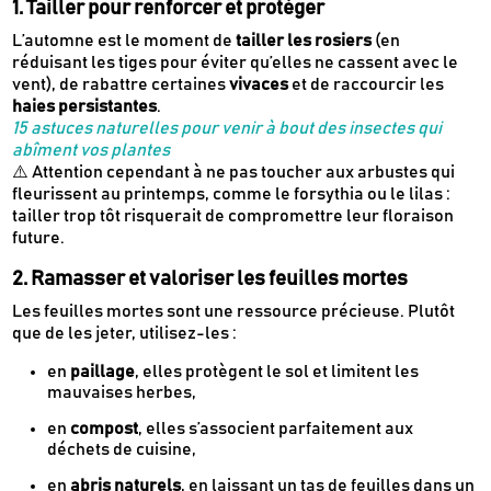
1. Tailler pour renforcer et protéger
L’automne est le moment de
tailler les rosiers
(en
réduisant les tiges pour éviter qu’elles ne cassent avec le
vent), de rabattre certaines
vivaces
et de raccourcir les
haies persistantes
.
15 astuces naturelles pour venir à bout des insectes qui
abîment vos plantes
⚠️ Attention cependant à ne pas toucher aux arbustes qui
fleurissent au printemps, comme le forsythia ou le lilas :
tailler trop tôt risquerait de compromettre leur floraison
future.
2. Ramasser et valoriser les feuilles mortes
Les feuilles mortes sont une ressource précieuse. Plutôt
que de les jeter, utilisez-les :
en
paillage
, elles protègent le sol et limitent les
mauvaises herbes,
Newsletter
en
compost
, elles s’associent parfaitement aux
Inscrivez-vous
déchets de cuisine,
en
abris naturels
, en laissant un tas de feuilles dans un