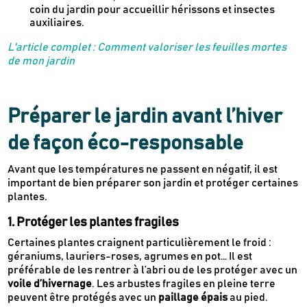
coin du jardin pour accueillir hérissons et insectes
Des guides d’achats de produits éco-
auxiliaires.
responsables
L'article complet : Comment valoriser les feuilles mortes
Des conseils et des décryptages pour mieux
de mon jardin
consommer
Nos dernières actus & codes promo
Préparer le jardin avant l’hiver
Je m'inscris
de façon éco-responsable
Avant que les températures ne passent en négatif, il est
Recevez en cadeau votre livret de
tutos
important de bien préparer son jardin et protéger certaines
Le Kaba !
& recettes
approuvés par
plantes.
1. Protéger les plantes fragiles
Certaines plantes craignent particulièrement le froid :
géraniums, lauriers-roses, agrumes en pot… Il est
préférable de les rentrer à l’abri ou de les protéger avec un
voile d’hivernage
. Les arbustes fragiles en pleine terre
peuvent être protégés avec un
paillage épais
au pied.