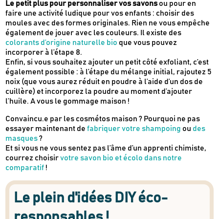
Le petit plus pour personnaliser vos savons
ou pour en
faire une activité ludique pour vos enfants : choisir des
Newsletter
moules avec des formes originales. Rien ne vous empêche
Inscrivez-vous
également de jouer avec les couleurs. Il existe des
colorants d’origine naturelle bio
que vous pouvez
incorporer à l’étape 8.
Enfin, si vous souhaitez ajouter un petit côté exfoliant, c’est
Des guides d’achats de produits éco-
également possible : à l’étape du mélange initial, rajoutez 5
responsables
noix (que vous aurez réduit en poudre à l’aide d’un dos de
Des conseils et des décryptages pour mieux
cuillère) et incorporez la poudre au moment d’ajouter
consommer
l’huile. A vous le gommage maison !
Nos dernières actus & codes promo
Convaincu.e par les cosmétos maison ? Pourquoi ne pas
essayer maintenant de
fabriquer votre shampoing
ou
des
masques
?
Je m'inscris
Et si vous ne vous sentez pas l’âme d’un apprenti chimiste,
courrez choisir
votre savon bio et écolo dans notre
comparatif
!
Recevez en cadeau votre livret de
tutos
Le Kaba !
& recettes
approuvés par
Le plein d'idées DIY éco-
responsables !