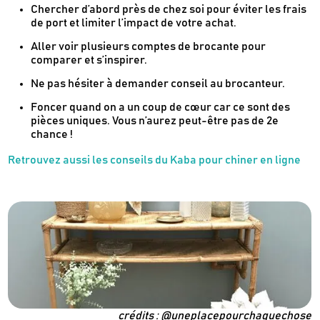
Chercher d’abord près de chez soi pour éviter les frais
de port et limiter l’impact de votre achat.
Aller voir plusieurs comptes de brocante pour
comparer et s’inspirer.
Ne pas hésiter à demander conseil au brocanteur.
Foncer quand on a un coup de cœur car ce sont des
pièces uniques. Vous n’aurez peut-être pas de 2e
chance !
Newsletter
Retrouvez aussi les conseils du Kaba pour chiner en ligne
Inscrivez-vous
Des guides d’achats de produits éco-
responsables
Des conseils et des décryptages pour mieux
consommer
Nos dernières actus & codes promo
crédits : @uneplacepourchaquechose