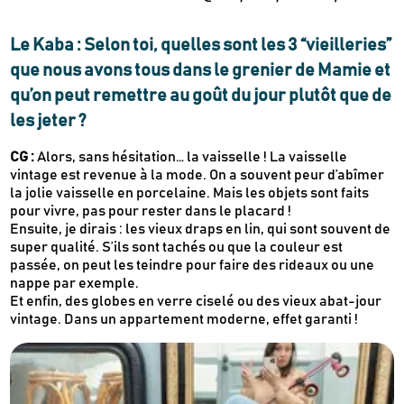
Je m'inscris
Le Kaba : Selon toi, quelles sont les 3 “vieilleries”
que nous avons tous dans le grenier de Mamie et
Recevez en cadeau votre livret de
tutos
qu’on peut remettre au goût du jour plutôt que de
Le Kaba !
& recettes
approuvés par
les jeter ?
CG :
Alors, sans hésitation… la vaisselle ! La vaisselle
vintage est revenue à la mode. On a souvent peur d’abîmer
la jolie vaisselle en porcelaine. Mais les objets sont faits
pour vivre, pas pour rester dans le placard !
Ensuite, je dirais : les vieux draps en lin, qui sont souvent de
super qualité. S’ils sont tachés ou que la couleur est
passée, on peut les teindre pour faire des rideaux ou une
nappe par exemple.
Et enfin, des globes en verre ciselé ou des vieux abat-jour
vintage. Dans un appartement moderne, effet garanti !