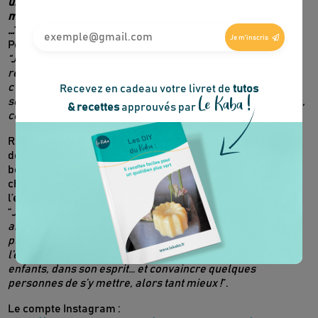
un déménagement, dans le choix du chauffage de sa
maison, son habillement, dans ses activités quotidiennes,
…
”.
Je m'inscris
Pour autant, Marie n’entend donner de leçons à personne.
“Je reste très gênée de ce décalage entre Instagram et la
réalité. Le danger avec ces partages de moments choisis,
c’est de mettre la pression aux gens, de leur donner le
Recevez en cadeau votre livret de
tutos
Le Kaba !
sentiment qu’on agit parfaitement tous les jours et eux non,
& recettes
approuvés par
ce qui est totalement faux
”.
Remises en question, lectures qui bouleversent, crises de
doutes,… sur le blog et sur Instagram, Marie partage avec
beaucoup de sincérité les hauts et les bas de son
cheminement, mais aussi ses questionnements face à
l’emprise des réseaux sociaux.
“
Je ne m’attendais pas à ce que mon compte prenne cette
ampleur. A l’origine, c’était juste un témoignage, rien de
plus. Mais si à ma petite échelle, je peux montrer que
l’écologie, c’est partout, tout le temps… au boulot, avec ses
enfants, dans son esprit… et convaincre quelques
personnes de s’y mettre, alors tant mieux !
”.
Le compte Instagram :