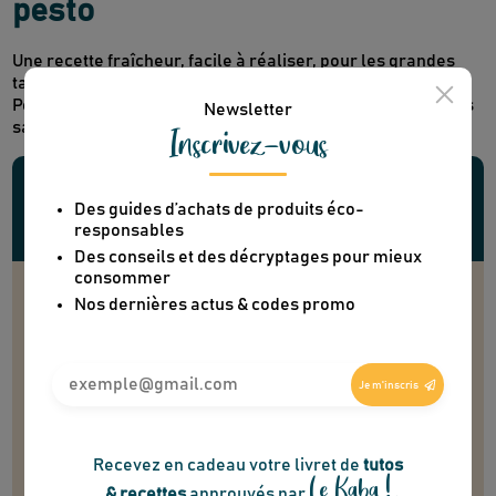
pesto
Inscrivez-vous
Une recette fraîcheur, facile à réaliser, pour les grandes
tablées de l'été….
Des guides d’achats de produits éco-
Pour cette recette vous pouvez choisir de mettre des pâtes
responsables
sans gluten ou des pâtes de légumineuses.
Des conseils et des décryptages pour mieux
consommer
Nos dernières actus & codes promo
20 min
Je m'inscris
Ingrédients
Matériels
Recevez en cadeau votre livret de
tutos
Le Kaba !
& recettes
approuvés par
Ingrédients (pour 4 personnes) :
2 courgettes
2 tomates