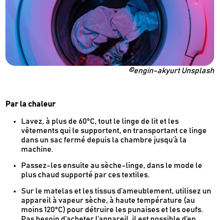
Des conseils et des décryptages pour mieux
consommer
Nos dernières actus & codes promo
Je m'inscris
©engin-akyurt Unsplash
Recevez en cadeau votre livret de
tutos
Par la chaleur
Le Kaba !
& recettes
approuvés par
Lavez, à plus de 60°C, tout le linge de lit et les
vêtements qui le supportent, en transportant ce linge
dans un sac fermé depuis la chambre jusqu’à la
machine.
Passez-les ensuite au sèche-linge, dans le mode le
plus chaud supporté par ces textiles.
Sur le matelas et les tissus d’ameublement, utilisez un
appareil à vapeur sèche, à haute température (au
moins 120°C) pour détruire les punaises et les oeufs.
Pas besoin d’acheter l’appareil, il est possible d’en