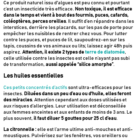
Ce produit naturel issu d'algues est peu connu et pourtant
consommer
c’est un insecticide très efficace.
Non toxique, il est efficace
Nos dernières actus & codes promo
dans le temps et vient à bout des fourmis, puces, cafards,
coléoptères, perces oreilles
. Il suffit d’en répandre dans les
interstices, derrière les placards, sur les pas de porte pour
empêcher les nuisibles de rentrer chez vous. Pour lutter
Je m'inscris
contre les puces, et puces de lit, saupoudrez-en sur les
tapis, coussins de vos animaux ou lits; laissez agir 48h puis
aspirez.
Attention, il existe 2 types de
terre de diatomée
,
Recevez en cadeau votre livret de
tutos
celle utilisée contre les insectes est celle n’ayant pas subi
Le Kaba !
de transformation,
aussi appelée “silice amorphe”
.
& recettes
approuvés par
Les huiles essentielles
Ces petits concentrés d’actifs
sont ultra-efficaces pour les
insectes.
Diluées dans un peu d’eau ou d'huile, elles feront
des miracles
. Attention cependant aux doses utilisées et
aux risques d’allergies. Leur utilisation est déconseillée
aux femmes enceintes et aux enfants de moins de 3 ans. Le
plus souvent,
il faut diluer 5 gouttes pour 25 cl d’eau
.
La citronnelle :
elle est l’arme ultime anti-mouches et anti-
moustiques. Pulvérisez sur les fenêtres, vos oreillers ou