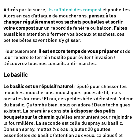
Attirés par le sucre,
ils raffolent des compost
et poubelles.
Alors en cas d’attaque de moucherons,
pensez à les
changer régulièrement vos sachets poubelles et sortir
votre compost
sur un rebord de fenêtre ou balcon. Faites
aussi bien attention à fermer vos bocaux et sachets, ces
petites bêtes savent bien s’y glisser.
Heureusement,
il est encore temps de vous préparer
et de
leur rendre le terrain hostile pour éviter l’invasion !
Découvrez tous nos conseils anti-insectes.
Le basilic
Le basilic est un répulsif naturel
réputé pour chasser les
mouches, moucherons, moustiques, puces de lit, mais
aussi les fourmis ! Et oui, ces petites bêtes détestent l'odeur
du basilic. Ça tombe bien, nous on adore ! Deux techniques
existent. La première consiste
à disposer des petits
bouquets sur le chemin
qu’elles empruntent pour rejoindre
la fourmilière. La seconde est celle du spray au basilic.
Dans un spray, mettez ½ d’eau, ajoutez 20 gouttes
essentielles de basilic (attention aux yeux, ça pique!) et