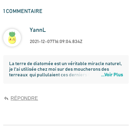
1
COMMENTAIRE
YannL
2021-12-07T16:09:04.834Z
La terre de diatomée est un véritable miracle naturel, 
je l'ai utilisée chez moi sur des moucherons des 
terreaux  qui pullulaient ces derniers temps autour de 
...Voir Plus
mes plantes... Radical et mes plantes n'ont pas eu l'air 
de souffrir, je recommande. 
RÉPONDRE