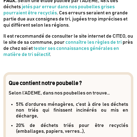
FAUX.
Selon une étude publiée par l’ADEME, 48% des
déchets
jetés par erreur dans nos poubelles grises
pourraient être recyclés
. Ces erreurs seraient en grande
partie due aux consignes de tri, jugées trop imprécises et
qui diffèrent selon les régions.
Il est recommandé de consulter le site internet de CITEO, ou
le site de sa commune, pour
connaître les règles de tri
près
de chez soi et
tester ses connaissances générales en
matière de tri sélectif
.
Que contient notre poubelle ?
Selon l’ADEME, dans nos poubelles on trouve…
51% d’ordures ménagères, c'est à dire les déchets
Newsletter
non triés qui finissent incinérés ou mis en
Inscrivez-vous
décharge,
20% de déchets triés pour être recyclés
(emballages, papiers, verres…),
Des guides d’achats de produits éco-