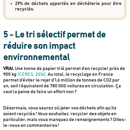
responsables
29% de déchets apportés en déchèterie pour être
Des conseils et des décryptages pour mieux
recyclés.
consommer
Nos dernières actus & codes promo
5 - Le tri sélectif permet de
Je m'inscris
réduire son impact
environnemental
Recevez en cadeau votre livret de
tutos
Le Kaba !
VRAI.
Une tonne de papier trié permet d’en recycler près de
& recettes
approuvés par
900 kg
(CERES, 2016)
. Au total, le recyclage en France
permet d’éviter le rejet d’1,6 million de tonnes de CO2 par
an, soit l’équivalent de 780 000 voitures en circulation. Ça
vaut la peine de faire un effort non ?
Désormais, vous saurez où jeter vos déchets afin qu’ils
soient recyclés ! Vous souhaitez recycler des objets en
particulier, mais vous manquez de renseignements ? Dites-
le-nous en commentaires !