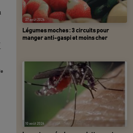
l
27 août 2026
Légumes moches : 3 circuits pour
manger anti-gaspi et moins cher
,
.
de
10 août 2026