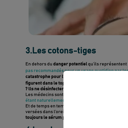
3.Les cotons-tiges
En dehors du
danger potentiel
qu’ils représentent
pas recommandés pour un usage quotidien par les
catastrophe pour l’environnement
. Comme quoi le
figurent dans le top 10 des déchets les plus prése
? lls ne désinfectent pas
, se contentant uniquemen
Les médecins sont formels : pas de cotons-tiges to
étant naturellement dotée d’un mécanisme d’auto
Et de temps en temps,
on peut ressortir les astu
versées dans l’oreille, que l’on laisse agir dix mi
toujours le sérum physiologique…