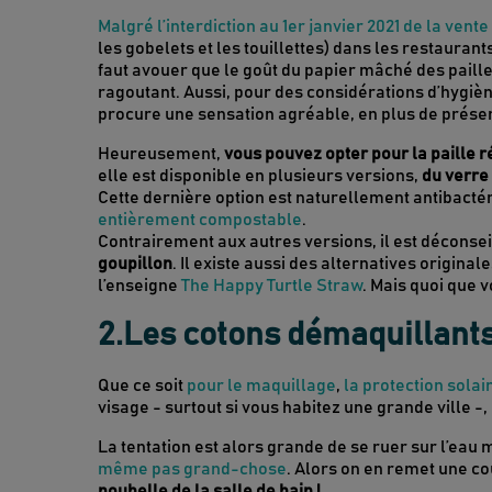
Malgré l’interdiction au 1er janvier 2021 de la vente
les gobelets et les touillettes) dans les restaurant
faut avouer que le goût du papier mâché des paill
ragoutant. Aussi, pour des considérations d’hygiène,
procure une sensation agréable, en plus de préser
Heureusement,
vous pouvez opter pour la paille réu
elle est disponible en plusieurs versions,
du verre 
Cette dernière option est naturellement antibactér
entièrement compostable
.
Contrairement aux autres versions, il est déconsei
goupillon
. Il existe aussi des alternatives origina
l’enseigne
The Happy Turtle Straw
. Mais quoi que vo
2.Les cotons démaquillant
Que ce soit
pour le maquillage
,
la protection solai
visage - surtout si vous habitez une grande ville -
La tentation est alors grande de se ruer sur l’eau
même pas grand-chose
. Alors on en remet une co
poubelle de la salle de bain !