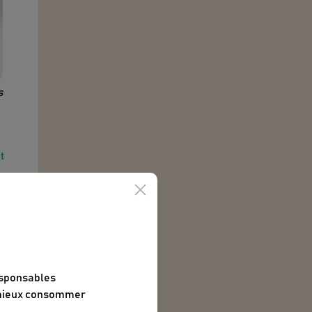
s
t
le
le
esponsables
 mieux consommer