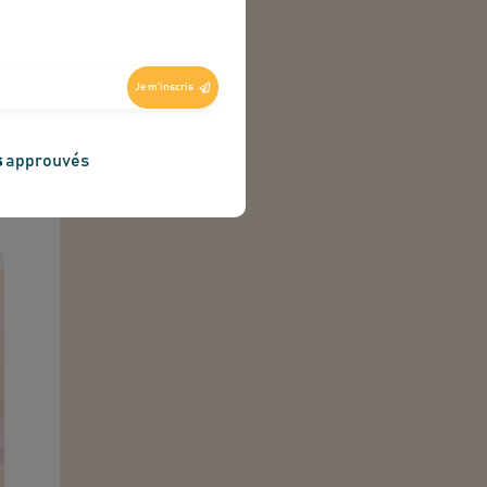
t
Je m'inscris
s
approuvés
s