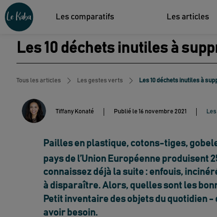
Les comparatifs
Les articles
Les 10 déchets inutiles à suppr
Tous les articles
Les gestes verts
Les 10 déchets inutiles à supp
Tiffany Konaté
Publié le
16 novembre 2021
Les
Pailles en plastique, cotons-tiges, gobele
pays de l’Union Européenne produisent 25
connaissez déjà la suite : enfouis, inciné
à disparaître. Alors, quelles sont les bo
Petit inventaire des objets du quotidien - d
avoir besoin.