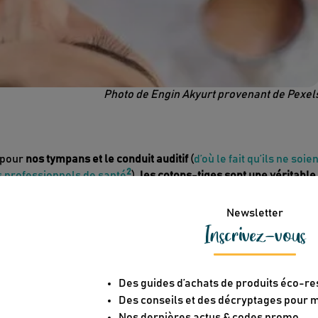
Photo de Engin Akyurt provenant de Pexel
 pour
nos tympans et le conduit auditif
(
d’où le fait qu’ils ne soien
2
 professionnels de santé
),
les cotons-tiges sont une véritable
s apparences sont trompeuses : malgré leur petite taille,
ils
3
nts dans nos océans et sur les plages du monde entier
.
Le comb
Newsletter
t d’ôter le surplus de cérumen.
Inscrivez-vous
us les jours, uniquement pour un frottement superficiel,
l’oreil
-nettoyage
.
ces de grand-mère
. Pas plus de
deux gouttes d’huile d’olive
tiède
nutes pour dissoudre le cérumen. Et si vous êtes sceptique,
il y a
Des guides d’achats de produits éco-r
Des conseils et des décryptages pour
Nos dernières actus & codes promo