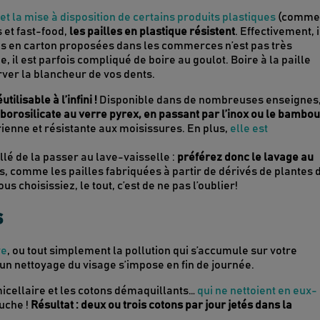
 et la mise à disposition de certains produits plastiques
(comme
s et fast-food,
les pailles en plastique résistent
. Effectivement, i
es en carton proposées dans les commerces n’est pas très
 il est parfois compliqué de boire au goulot. Boire à la paille
ver la blancheur de vos dents.
tilisable à l’infini
!
Disponible dans de nombreuses enseignes
borosilicate au verre pyrex, en passant par l’inox ou le bambou
ienne et résistante aux moisissures. En plus,
elle est
llé de la passer au lave-vaisselle :
préférez donc le lavage au
les, comme les pailles fabriquées à partir de dérivés de plantes 
us choisissiez, le tout, c’est de ne pas l’oublier!
s
re
, ou tout simplement la pollution qui s’accumule sur votre
, un nettoyage du visage s’impose en fin de journée.
 micellaire et les cotons démaquillants…
qui ne nettoient en eux-
uche !
Résultat : deux ou trois cotons par jour jetés dans la