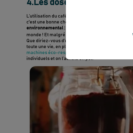
4.Les dosettes de café
L’utilisation du café en poudre, et le fameux “café 
c'est une bonne chose car cela pollue largement 
environnemental : 20 milliards de doses individuell
monde ! Et malgré les initiatives des géants du m
Que diriez-vous d’une machine à café manuelle, a
toute une vie, en plus de vous offrir l’excellence d
machines éco-responsables pourraient aussi vous
individuels et on l’achète en pot.