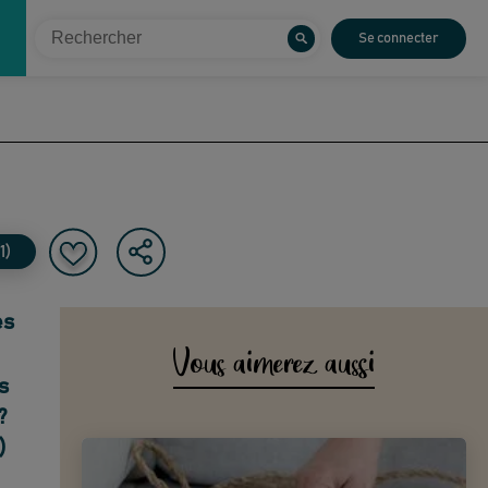
Se connecter
1)
es
Vous aimerez aussi
s
?
)