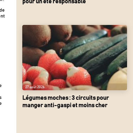
pour un été responsable
 de
ent
e
27 août 2026
s
Légumes moches : 3 circuits pour
e
manger anti-gaspi et moins cher