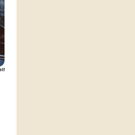
Je m'inscris
s
approuvés
tt