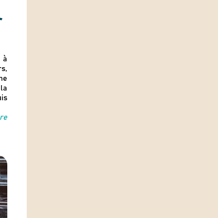
r
r à
s,
ne
la
is
re
esponsables
 mieux consommer