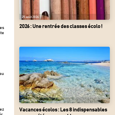
25 août 2026
2026 : Une rentrée des classes écolo !
tes
ite
eau
3 août 2026
gez
Vacances écolos : Les 8 indispensables
r.