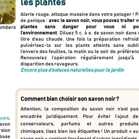
les plantes
Alerte rouge, attaque massive dans votre potager ! P
de panique :
avec le savon noir, vous pouvez traiter 
plantes sans danger pour vous ni po
Numbers
l’environnement
. Diluez 5 c. à s. de savon noir dans
litre d’eau chaude. Une fois la préparation refroidi
pulvérisez-la sur les plants atteints sans oubli
l’envers des feuilles, le matin ou le soir de préféren
Renouvelez l’opération régulièrement jusqu'à 
disparition des ravageurs.
Encore plus d’astuces naturelles pour le jardin
Comment bien choisir son savon noir ?
Attention, la composition du savon noir n’est pas
encadrée juridiquement. Pour éviter l’ajout de
ques
,
conservateurs, parfums et autres produits
savon
ersion
chimiques, lisez bien les étiquettes ! Un produit « au
 base
savon noir » contient forcément d’autres ingrédients.