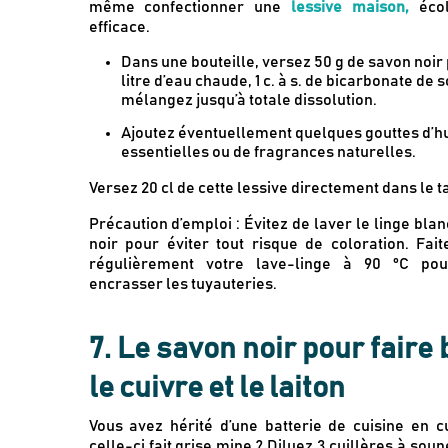
même confectionner une
lessive maison,
écol
efficace.
Dans une bouteille, versez 50 g de savon noir 
litre d’eau chaude, 1 c. à s. de bicarbonate de 
mélangez jusqu’à totale dissolution.
Ajoutez éventuellement quelques gouttes d’hu
essentielles ou de fragrances naturelles.
Versez 20 cl de cette lessive directement dans le 
Précaution d’emploi : Évitez de laver le linge bla
noir pour éviter tout risque de coloration. Fait
régulièrement votre lave-linge à 90 °C po
encrasser les tuyauteries.
7. Le savon noir pour faire 
le cuivre et le laiton
Vous avez hérité d’une batterie de cuisine en c
celle-ci fait grise mine ? Diluez 3 cuillères à sou