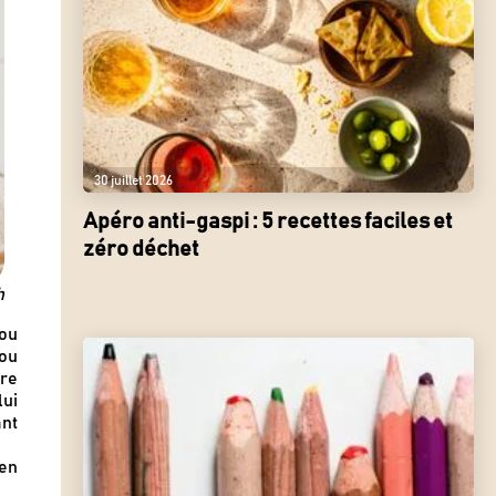
30 juillet 2026
Apéro anti-gaspi : 5 recettes faciles et
zéro déchet
h
ou
/ou
ure
lui
ant
’en