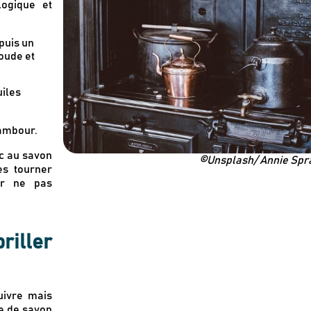
ogique et
puis un
soude et
iles
Recevez en cadeau votre livret de
tutos & recette
Le Kaba !
par
tambour.
nc au savon
©Unsplash/ Annie Spra
es tourner
ur ne pas
briller
uivre mais
pe de savon