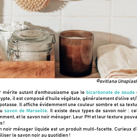
©svitlana Unsplas
ir mérite autant d’enthousiasme que le
bicarbonate de soude
gypte, il est composé d’huile végétale, généralement d’olive et
 potasse. Il affiche évidemment une couleur sombre et sa text
du
savon de Marseille
. Il existe deux types de savon noir : ce
nt, et le savon noir ménager. Leur PH et leur texture pouv
s !
on noir ménager liquide est un produit multi-facette. Curieux d
liser le savon noir au quotidien !