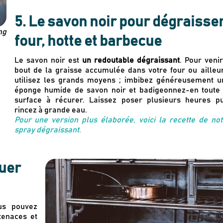
5. Le savon noir pour dégraisse
ng
four, hotte et barbecue
Le savon noir est
un redoutable dégraissant
. Pour veni
bout de la graisse accumulée dans votre four ou ailleur
utilisez les grands moyens ; imbibez généreusement u
éponge humide de savon noir et badigeonnez-en toute 
surface à récurer. Laissez poser plusieurs heures pu
rincez à grande eau.
Pour une version plus élaborée, voici la recette de not
spray dégraissant.
Newsletter
Inscrivez-vous
quer
Des guides d’achats de produits éco-r
us pouvez
Des conseils et des décryptages pour
 tenaces et
Nos dernières actus & codes promo