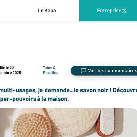
Le Kaba
Entreprise
fié le
22
Tutos &
Voir les commentaire
tembre 2025
Recettes
t multi-usages, je demande…le savon noir ! Découvr
super-pouvoirs à la maison.