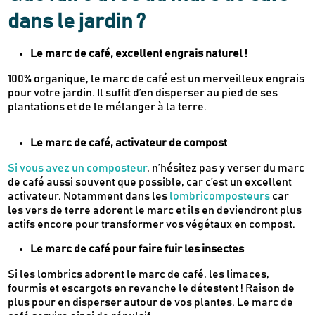
dans le jardin ?
Newsletter
Inscrivez-vous
Le marc de café, excellent engrais naturel !
100% organique, le marc de café est un merveilleux engrais
pour votre jardin. Il suffit d’en disperser au pied de ses
Des guides d’achats de produits éco-
plantations et de le mélanger à la terre.
responsables
Des conseils et des décryptages pour mieux
Le marc de café, activateur de compost
consommer
Nos dernières actus & codes promo
Si vous avez un composteur
, n’hésitez pas y verser du marc
de café aussi souvent que possible, car c’est un excellent
activateur. Notamment dans les
lombricomposteurs
car
les vers de terre adorent le marc et ils en deviendront plus
Je m'inscris
actifs encore pour transformer vos végétaux en compost.
Le marc de café pour faire fuir les insectes
Recevez en cadeau votre livret de
tutos
Le Kaba !
Si les lombrics adorent le marc de café, les limaces,
& recettes
approuvés par
fourmis et escargots en revanche le détestent ! Raison de
plus pour en disperser autour de vos plantes. Le marc de