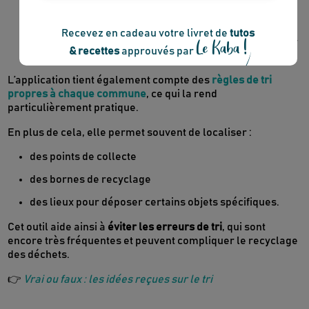
la bonne poubelle à utiliser
parfois des alternatives pour le recycler ou le déposer
ailleurs
L’application tient également compte des
règles de tri
propres à chaque commune
, ce qui la rend
particulièrement pratique.
En plus de cela, elle permet souvent de localiser :
des points de collecte
des bornes de recyclage
des lieux pour déposer certains objets spécifiques.
Cet outil aide ainsi à
éviter les erreurs de tri
, qui sont
encore très fréquentes et peuvent compliquer le recyclage
des déchets.
👉
Vrai ou faux : les idées reçues sur le tri