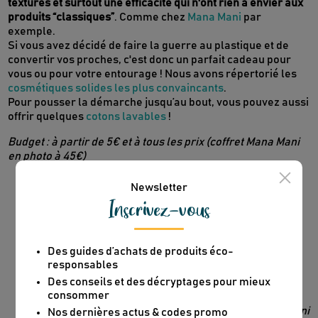
textures et surtout une efficacité qui n'ont rien à envier aux
produits “classiques”
. Comme chez
Mana Mani
par
exemple.
Si vous avez décidé de faire la guerre au plastique et de
convertir vos proches, c'est donc un parfait cadeau pour
vous ou pour votre entourage ! Nous avons répertorié les
cosmétiques solides les plus convaincants
.
Pour pousser la démarche jusqu’au bout, vous pouvez aussi
Newsletter
offrir quelques
cotons lavables
!
Inscrivez-vous
Budget : à partir de 5€ et à tous les prix (coffret Mana Mani
en photo à 45€)
Des guides d’achats de produits éco-
responsables
Des conseils et des décryptages pour mieux
consommer
Nos dernières actus & codes promo
Je m'inscris
©Mana Mani