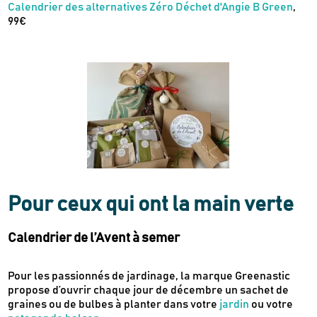
Calendrier des alternatives Zéro Déchet d'Angie B Green
,
99€
Pour ceux qui ont la main verte
Newsletter
Inscrivez-vous
Calendrier de l’Avent à semer
Des guides d’achats de produits éco-
Pour les passionnés de jardinage, la marque Greenastic
responsables
propose d’ouvrir chaque jour de décembre un sachet de
graines ou de bulbes à planter dans votre
jardin
ou votre
Des conseils et des décryptages pour mieux