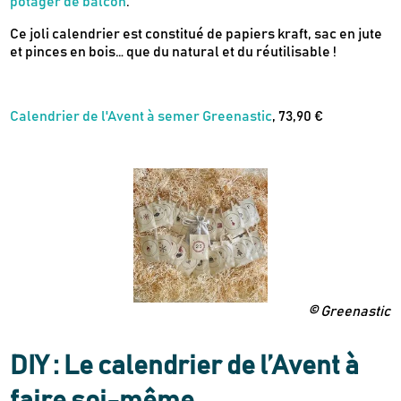
potager de balcon
.
consommer
Nos dernières actus & codes promo
Ce joli calendrier est constitué de papiers kraft, sac en jute
et pinces en bois… que du natural et du réutilisable !
Je m'inscris
Calendrier de l'Avent à semer Greenastic
, 73,90 €
Recevez en cadeau votre livret de
tutos
Le Kaba !
& recettes
approuvés par
© Greenastic
DIY : Le calendrier de l’Avent à