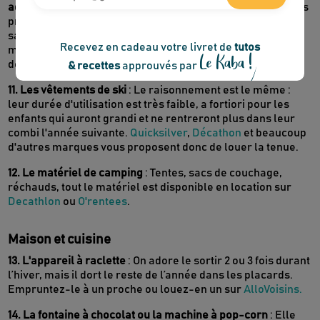
adoptée par une majorité de personnes
. Toutes les stations
proposent de nombreuses options de location. C'est bon à
savoir : réserver votre matériel en avance vous coûtera
moins cher et vous aurez plus de choix qu'en le louant en
dernière minute.
11. Les vêtements de ski
: Le raisonnement est le même :
leur durée d'utilisation est très faible, a fortiori pour les
enfants qui auront grandi et ne rentreront plus dans leur
combi l'année suivante.
Quicksilver
,
Décathon
et beaucoup
d'autres marques vous proposent donc de louer la tenue.
12. Le matériel de camping
: Tentes, sacs de couchage,
réchauds, tout le matériel est disponible en location sur
Decathlon
ou
O'rentees
.
Maison et cuisine
13. L'appareil à raclette
: On adore le sortir 2 ou 3 fois durant
l’hiver, mais il dort le reste de l’année dans les placards.
Empruntez-le à un proche ou louez-en un sur
AlloVoisins.
14. La fontaine à chocolat ou la machine à pop-corn
: Elle