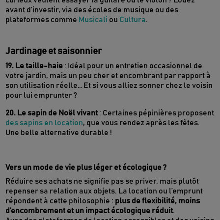
curieux veulent essayer la guitare ou le violon ? Louez
avant d’investir, via des écoles de musique ou des
plateformes comme
Musicali
ou
Cultura
.
Jardinage et saisonnier
19. Le taille-haie
: Idéal pour un entretien occasionnel de
votre jardin, mais un peu cher et encombrant par rapport à
son utilisation réelle… Et si vous alliez sonner chez le voisin
pour lui emprunter ?
20. Le sapin de Noël vivant
: Certaines pépinières proposent
des sapins en location
, que vous rendez après les fêtes.
Une belle alternative durable !
Vers un mode de vie plus léger et écologique ?
Réduire ses achats ne signifie pas se priver, mais plutôt
repenser sa relation aux objets. La location ou l’emprunt
répondent à cette philosophie :
plus de flexibilité, moins
d’encombrement et un impact écologique réduit
.