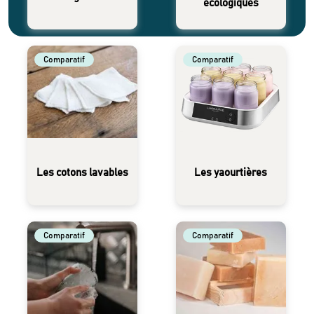
écologiques
Comparatif
Comparatif
Les cotons lavables
Les yaourtières
Comparatif
Comparatif