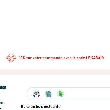
Recevez en cadeau votre livret de
tutos & recette
Le Kaba !
par
10% sur votre commande avec le code LEKABA10
es
ois
Boite en bois incluant :
e