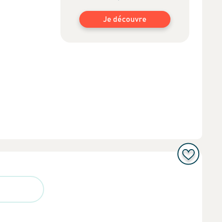
Je découvre
Je m'inscris
s
approuvés