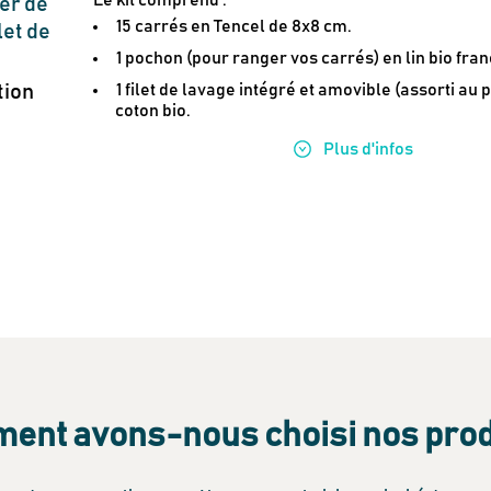
er de
15 carrés en Tencel de 8x8 cm.
let de
1 pochon (pour ranger vos carrés) en lin bio fran
tion
1 filet de lavage intégré et amovible (assorti au
coton bio.
Plus
d'infos
nt avons-nous choisi nos prod