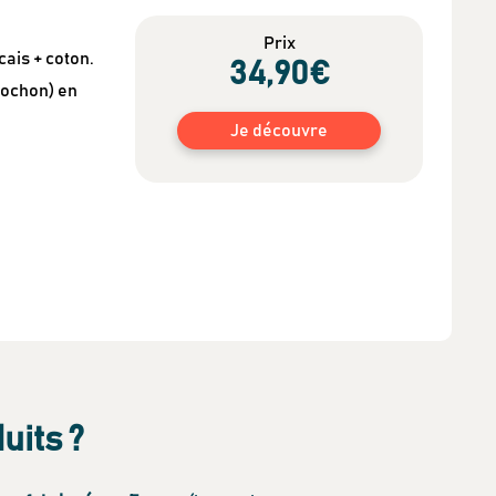
Prix
cais + coton.
34
,90
€
 pochon) en
Je découvre
uits ?