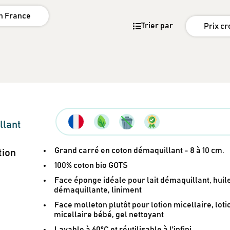
n France
Trier par
Prix cr
llant
Grand carré en coton démaquillant - 8 à 10 cm.
tion
100% coton bio GOTS
Face éponge idéale pour lait démaquillant, huil
démaquillante, liniment
Face molleton plutôt pour lotion micellaire, loti
micellaire bébé, gel nettoyant
Lavable à 60°C et réutilisable à l'infini