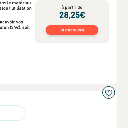
ans le matériau
à partir de
on l'utilisation
28
,25
€
recevoir vos
ton (34€), soit
Je découvre