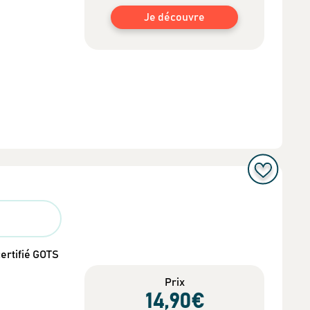
Je découvre
certifié GOTS
esponsables
Prix
 mieux consommer
14
,90
€