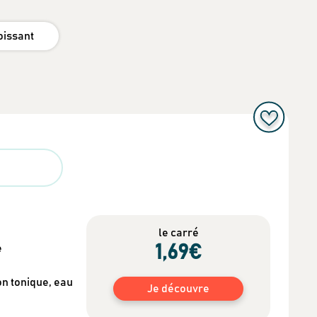
oissant
le carré
1
,69
€
e
on tonique, eau
Je découvre