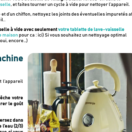
selle
, et faites tourner un cycle à vide pour nettoyer l’appareil.
se et d’un chiffon, nettoyez les joints des éventuelles impuretés a
l..
sselle à vide avec seulement
votre tablette de lave-vaisselle
e maison
pour ca : ici) Si vous souhaitez un nettoyage optimal
(oui, encore…)
Recevez en cadeau votre livret de
tutos & recette
Le Kaba !
par
achine
 l’appareil
pêche votre
rer le goût
ersez dans
 l’eau (2/3)