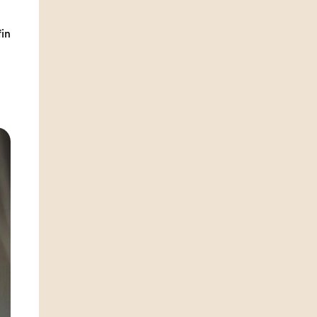
fin
Je m'inscris
s
approuvés