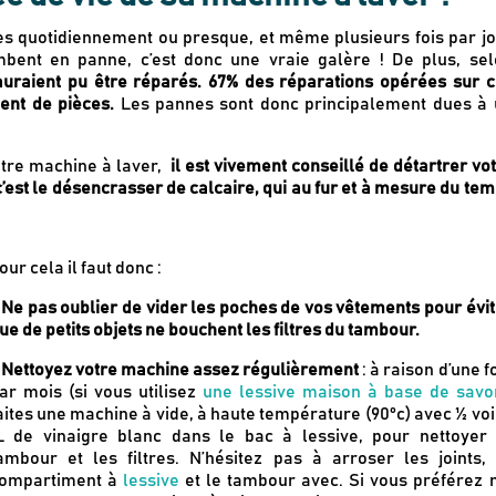
ées quotidiennement ou presque, et même plusieurs fois par j
bent en panne, c’est donc une vraie galère ! De plus, sel
 auraient pu être réparés. 67% des réparations opérées sur 
ent de pièces.
Les pannes sont donc principalement dues à 
otre machine à laver,
il est vivement conseillé de détartrer vo
c’est le désencrasser de calcaire, qui au fur et à mesure du te
our cela il faut donc :
Ne pas oublier de vider les poches de vos vêtements pour évit
ue de petits objets ne bouchent les filtres du tambour.
-
Nettoyez votre machine assez régulièrement
: à raison d’une f
ar mois (si vous utilisez
une lessive maison à base de savo
aites une machine à vide, à haute température (90°c) avec ½ vo
L de vinaigre blanc dans le bac à lessive, pour nettoyer 
ambour et les filtres. N’hésitez pas à arroser les joints, 
ompartiment à
lessive
et le tambour avec. Si vous préférez 