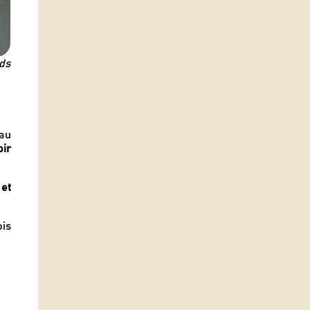
ds
eau
oir
 et
ois