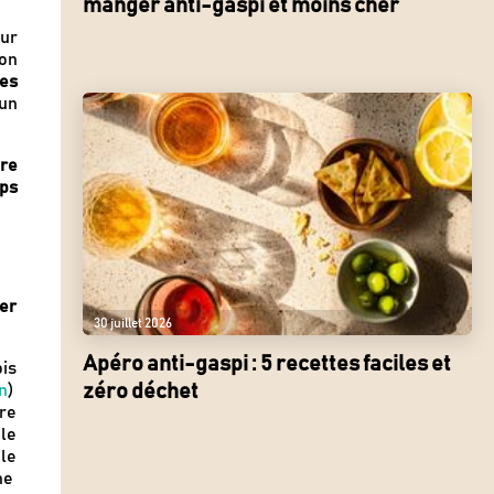
manger anti-gaspi et moins cher
our
on
ces
un
tre
mps
er
30 juillet 2026
Apéro anti-gaspi : 5 recettes faciles et
ois
zéro déchet
n
)
ire
le
le
ne