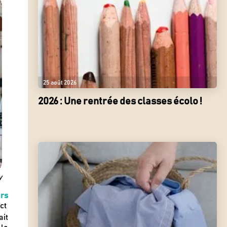
25 août 2026
2026 : Une rentrée des classes écolo !
y
rs
ct
it