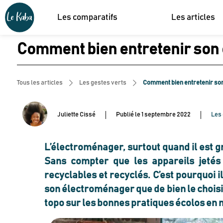
Les comparatifs
Les articles
Comment bien entretenir son 
Tous les articles
Les gestes verts
Comment bien entretenir son
Juliette Cissé
Publié le
1 septembre 2022
Les 
L’électroménager
, surtout quand il est
Sans compter que les appareils jeté
recyclables et recyclés. C’est pourquoi i
son électroménager
que de
bien le chois
topo sur les bonnes pratiques écolos en 