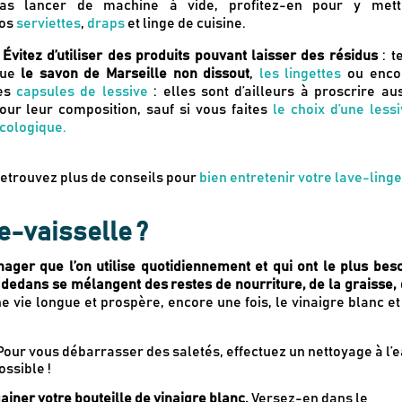
as lancer de machine à vide, profitez-en pour y mett
os
serviettes
,
draps
et linge de cuisine.
-
Évitez d’utiliser des produits pouvant laisser des résidus
: t
que
le savon de Marseille non dissout
,
les lingettes
ou enco
es
capsules de lessive
: elles sont d’ailleurs à proscrire au
our leur composition, sauf si vous faites
le choix d’une less
cologique.
etrouvez plus de conseils pour
bien entretenir votre lave-linge
-vaisselle ?
nager que l’on utilise quotidiennement et qui ont le plus bes
Newsletter
, dedans se mélangent des restes de nourriture, de la graisse,
Inscrivez-vous
e vie longue et prospère, encore une fois, le vinaigre blanc et
 Pour vous débarrasser des saletés, effectuez un nettoyage à l’
Des guides d’achats de produits éco-r
ossible !
Des conseils et des décryptages pour
ainer votre bouteille de vinaigre blanc.
Versez-en dans le
Nos dernières actus & codes promo