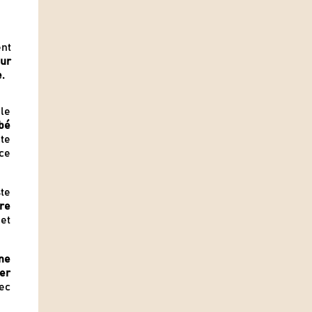
ent
our
.
le
ibé
te
ce
te
re
et
ne
er
ec