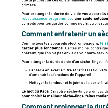
que la plupart de ces objets finissent à la poubell
grimace….
Pour prolonger la durée de vie de vos appareils 
l’
obsolescence programmée
,
une seule solution
conseils pour les garder comme neufs, ou presqu
Comment entretenir un sèc
Comme tous les appareils électroménagers,
le s
garder plus longtemps.
Certes moins contraignan
onéreux, que l’on n’a pas envie de voir hors-servic
Pour allonger la durée de vie d’un sèche-linge, il fa
Penser à enlever le filtre et retirez les duvets
d’amenuir les fonctions de l’appareil.
Nettoyer le tambour et le joint de la porte à l’ai
Le mot du Kaba :
si votre sèche-linge a un bac d
pour choisir le meilleur sèche-linge, faites confia
Comment prolonger la durée