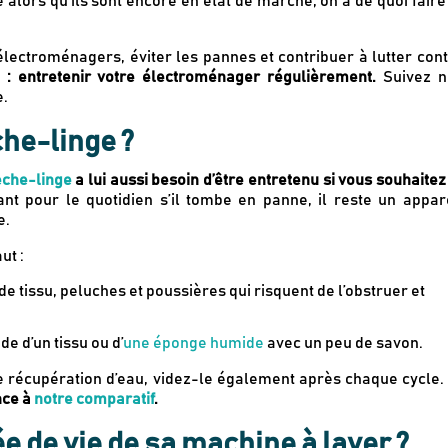
e alors qu’ils sont encore en état de marche, on a de quoi faire
électroménagers, éviter les pannes et contribuer à lutter con
 : entretenir votre électroménager régulièrement.
Suivez n
e.
he-linge ?
èche-linge
a lui aussi besoin d’être entretenu si vous souhaitez
t pour le quotidien s’il tombe en panne, il reste un appar
e.
ut :
 de tissu, peluches et poussières qui risquent de l’obstruer et
de d’un tissu ou d’
une éponge humide
avec un peu de savon.
e récupération d’eau, videz-le également après chaque cycle.
nce à
notre comparatif
.
 de vie de sa machine à laver ?