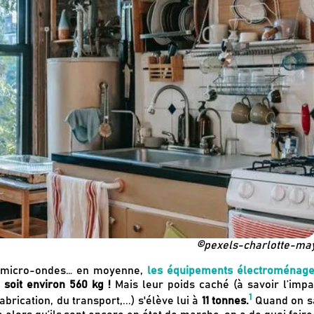
©pexels-charlotte-ma
ur, micro-ondes… en moyenne,
les équipements électroménage
 soit environ 560 kg !
Mais leur poids caché (à savoir l’impa
1
rication, du transport,...) s'élève lui à
11 tonnes.
Quand on sa