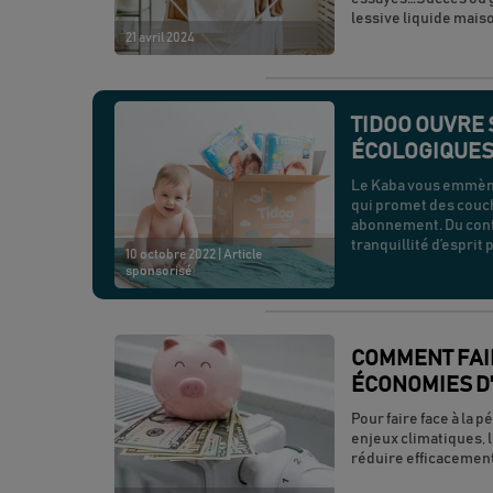
lessive liquide mais
21 avril 2024
TIDOO OUVRE 
ÉCOLOGIQUE
Le Kaba vous emmène
qui promet des couch
abonnement. Du confo
tranquillité d’esprit 
10 octobre 2022
| Article
sponsorisé
COMMENT FAI
ÉCONOMIES D'
Pour faire face à la p
enjeux climatiques, 
réduire efficacemen