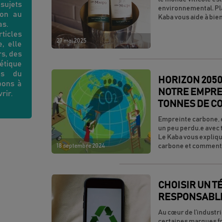
 sujets
environnemental. Pl
ion au
Kaba vous aide à bien
as.
rticles
27 mai 2025
, elle
rs, des
étique
es du
HORIZON 2050
bons à
NOTRE EMPREI
vrir.
TONNES DE CO
Empreinte carbone, é
un peu perdu.e avec t
Le Kaba vous expliqu
18 septembre 2024
carbone et comment 
CHOISIR UN T
RESPONSABLE,
Au cœur de l’industri
certaines marques fo