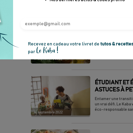
UNE SEMAINE
POUR LE BUR
Troquez son sandwich
plat fait maison, c’e
Recevez en cadeau votre livret de
tutos & recette
idées de menus facile
Le Kaba !
par
semaine de déjeuner
19 septembre 2022
ÉTUDIANT ET É
ASTUCES À PE
Entamer une transiti
un vrai défi. Le Kaba
éco-responsable sans
14 septembre 2022