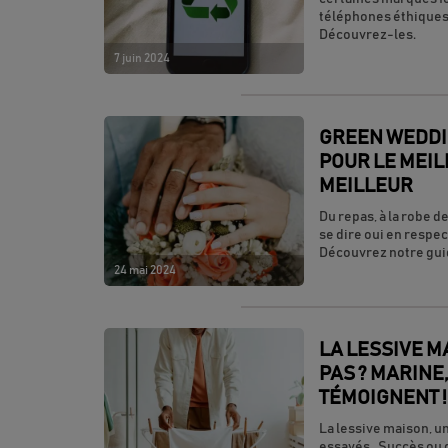
téléphones éthiques
Découvrez-les.
7 juin 2024
GREEN WEDDIN
POUR LE MEIL
MEILLEUR
Du repas, à la robe d
se dire oui en respec
Découvrez notre guid
24 mai 2024
LA LESSIVE M
PAS ? MARINE,
TÉMOIGNENT !
La lessive maison, un
essayés…Succès ou ga