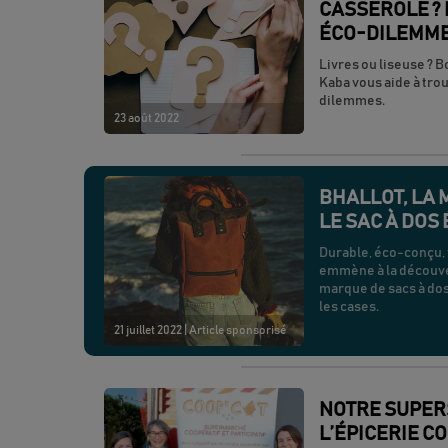
CASSEROLE ? 
ÉCO-DILEMM
Livres ou liseuse ? B
Kaba vous aide à tro
dilemmes.
23 août 2022
BHALLOT, LA 
LE SAC À DO
Durable, éco-conçu, 
emmène à la découver
marque de sacs à do
les cases.
21 juillet 2022
| Article sponsorisé
NOTRE SUPERS
L’ÉPICERIE C