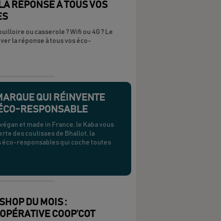
LA RÉPONSE À TOUS VOS
ES
ouilloire ou casserole ? Wifi ou 4G ? Le
uver la réponse à tous vos éco-
MARQUE QUI RÉINVENTE
S ÉCO-RESPONSABLE
végan et made in France, le Kaba vous
te des coulisses de Bhallot, la
s éco-responsables qui coche toutes
HOP DU MOIS :
OOPÉRATIVE COOP’COT