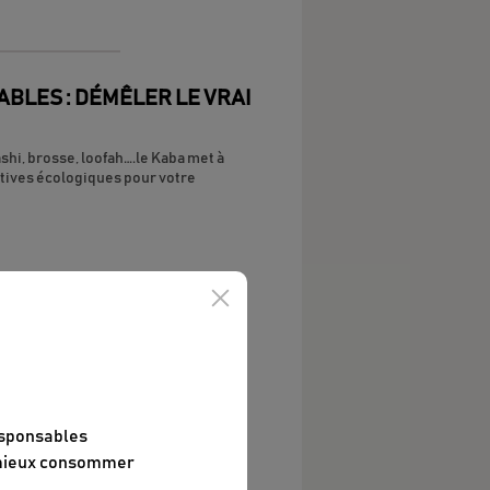
BLES : DÉMÊLER LE VRAI
shi, brosse, loofah….le Kaba met à
atives écologiques pour votre
SABLE : 6 MARQUES
DÉCOUVRIR
r du sens à vos achats mode ?
mieux ? Le Kaba vous partage
arques made in France ou Europe,
esponsables
ables.
 mieux consommer