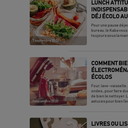
LUNCH ATTITUD
INDISPENSAB
DÉJ ÉCOLO A
Pour une pause déje
bureau, le Kaba vous 
toujours sous la main
7 septembre 2022
COMMENT BIE
ÉLECTROMÉNA
ÉCOLOS
Four, lave-vaisselle,
ondes…pour faire dur
de bien le nettoyer.
1 septembre 2022
astuces pour bien l’e
LIVRES OU LI