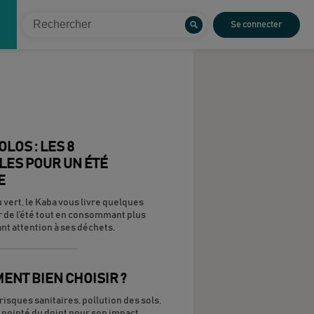
Se connecter
LOS : LES 8
LES POUR UN ÉTÉ
E
 vert, le Kaba vous livre quelques
r de l’été tout en consommant plus
nt attention à ses déchets.
MENT BIEN CHOISIR ?
risques sanitaires, pollution des sols,
t pointé du doigt pour son impact