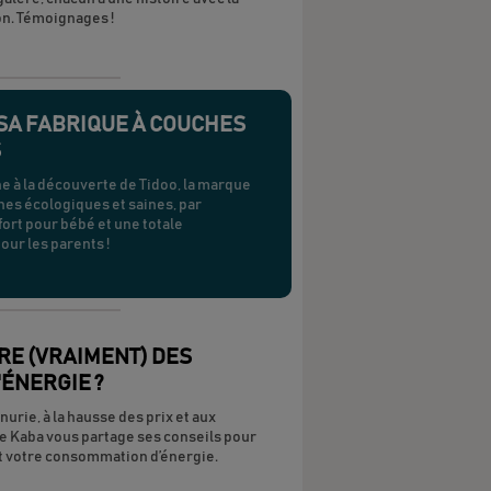
on. Témoignages !
SA FABRIQUE À COUCHES
S
 à la découverte de Tidoo, la marque
es écologiques et saines, par
rt pour bébé et une totale
pour les parents !
RE (VRAIMENT) DES
ÉNERGIE ?
énurie, à la hausse des prix et aux
le Kaba vous partage ses conseils pour
t votre consommation d’énergie.