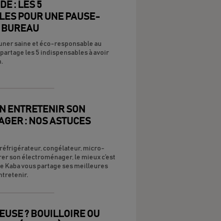
E : LES 5
LES POUR UNE PAUSE-
U BUREAU
uner saine et éco-responsable au
partage les 5 indispensables à avoir
.
N ENTRETENIR SON
GER : NOS ASTUCES
 réfrigérateur, congélateur, micro-
er son électroménager, le mieux c’est
 Le Kaba vous partage ses meilleures
ntretenir.
SEUSE ? BOUILLOIRE OU