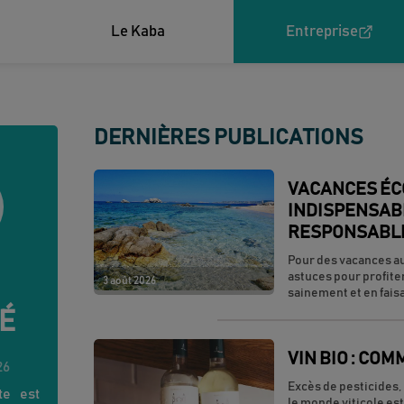
Le Kaba
Entreprise
DERNIÈRES PUBLICATIONS
VACANCES ÉCO
INDISPENSAB
RESPONSABL
Pour des vacances au
astuces pour profite
3 août 2026
sainement et en faisa
É
VIN BIO : COM
26
Excès de pesticides, 
te est
le monde viticole es