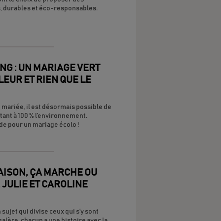
, durables et éco-responsables.
G : UN MARIAGE VERT
LEUR ET RIEN QUE LE
e mariée, il est désormais possible de
tant à 100 % l’environnement.
e pour un mariage écolo !
AISON, ÇA MARCHE OU
 JULIE ET CAROLINE
 sujet qui divise ceux qui s’y sont
lère, chacun a une histoire avec la