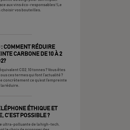
ace aux vins éco-responsables ! Le
 choisir vos bouteilles.
 : COMMENT RÉDUIRE
NTE CARBONE DE 10 À 2
2?
quivalent CO2, 10 tonnes ? Vous êtes
ous ces termes qui font l’actualité ?
e concrètement ce qu’est l’empreinte
la réduire.
ÉLÉPHONE ÉTHIQUE ET
 C’EST POSSIBLE ?
e ultra-polluante de la high-tech,
nt le choix de proposer des