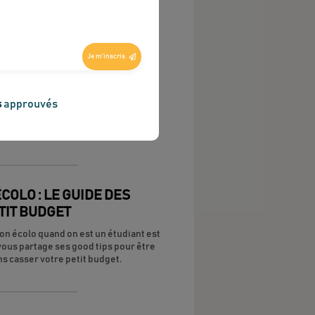
 DE MENUS LUNCHBOX
Je m'inscris
EAU
 du midi vite englouti contre un vrai
st possible. Le Kaba vous partage ses
s
approuvés
s, rapides et délicieux pour 1
s au bureau.
COLO : LE GUIDE DES
TIT BUDGET
on écolo quand on est un étudiant est
 vous partage ses good tips pour être
 casser votre petit budget.