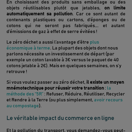
En choisissant des produits sans emballage ou des
objets réutilisables plutôt que jetables,
on limite
automatiquement sa pollution
. Car ce sont autant de
contenants plastiques ou cartons, d’éponges ou de
cotons qui ne seront pas fabriqués…. et autant
d’émissions de gaz à effet de serre évitées !
Le zéro déchet a aussi l’avantage d’être
plus
économique à terme
. La plupart des objets dont nous
parlons nécessite un investissement de départ (par
exemple un coton lavable à 3€ versus le paquet de 40
cotons jetable à 2€). Mais en quelques semaines, on s’y
retrouve !
Si vous voulez passer au zéro déchet,
il existe un moyen
mnémotechnique pour réussir votre transition
:
la
méthode des “5R”
: Refuser, Réduire, Réutiliser, Recycler
et Rendre à la Terre (ou plus simplement,
avoir recours
au compostage
).
Le véritable impact du commerce en ligne
Et la pollution du transport, vous demandez-vous peut-