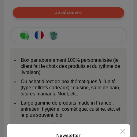
Je découvre
Box par abonnement 100% personnalisée (le
client fait le choix des produits et du rythme de
livraison).
Ou achat direct de box thématiques à l’unité
(type coffrets cadeaux) : cuisine, salle de bain,
futures mamans, Noël, etc.
Large gamme de produits made in France :
entretien, hygiène, cosmétique, cuisine, etc. et
le plus souvent, bio.
Plus
d'infos
Newsletter