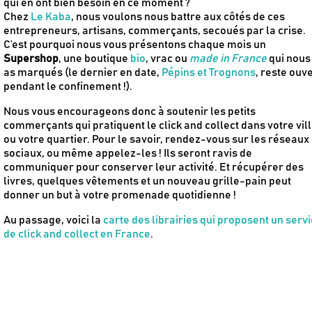
qui en ont bien besoin en ce moment ?
Chez
Le Kaba
, nous voulons nous battre aux côtés de ces
entrepreneurs, artisans, commerçants, secoués par la crise.
C’est pourquoi nous vous présentons chaque mois un
Supershop
, une boutique
bio
, vrac ou
made in France
qui nous
as marqués (le dernier en date,
Pépins et Trognons
, reste ouv
pendant le confinement !).
Nous vous encourageons donc à soutenir les petits
commerçants qui pratiquent le
click and collect dans votre vil
ou votre quartier. Pour le savoir, rendez-vous sur les réseaux
sociaux, ou même appelez-les ! Ils seront ravis de
communiquer pour conserver leur activité. Et récupérer des
livres, quelques vêtements et un nouveau grille-pain peut
donner un but à votre promenade quotidienne !
Newsletter
Au passage, voici la
carte des librairies qui proposent un serv
Inscrivez-vous
de click and collect en France
.
Des guides d’achats de produits éco-r
Des conseils et des décryptages pour
Nos dernières actus & codes promo