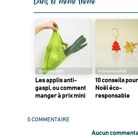
Dans le même thème
12 octobre 2020
16 décembre 2024
Les applis anti-
10 conseils pou
gaspi, ou comment
Noël éco-
manger à prix mini
responsable
0
COMMENTAIRE
Aucun commentai