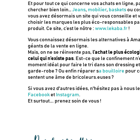
Et pour tout ce qui concerne vos achats en ligne, p
chercher bien loin…
Jeans
,
mobilier
,
baskets
ou co
vous avez désormais un site qui vous conseille et 
choisir les marques les plus éco-responsables pa
produit. Ce site, c’est le nôtre :
www.lekaba.fr
!
Vous connaissez désormais les alternatives à Am
géants de la vente en ligne.
Mais, on ne se réinvente pas,
l’achat le plus écolo
celui qui n’existe pas
. Est-ce que le confinement n’
moment idéal pour faire le tri dans son dressing e
garde-robe ? Ou enfin réparer s
a bouilloire
pour c
sentent une âme de bricoleurs.euses ?
Si vous avez d'autres idées, n'hésitez pas à nous l
Facebook
et
Instagram
.
Et surtout…. prenez soin de vous !