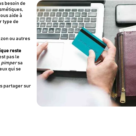
as besoin de
smétiques,
vous aide à
r type de
azon ou autres
Recevez en cadeau votre livret de
tutos & recette
Le Kaba !
gique reste
par
est pas le
t
pimper
sa
eux qui se
es partager sur