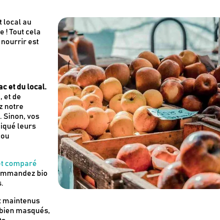
 local au
e ! Tout cela
nourrir est
c et du local.
, et de
z notre
. Sinon, vos
iqué leurs
 ou
et comparé
commandez bio
.
t maintenus
 bien masqués,