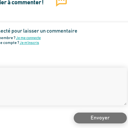
ier à commenter !
necté pour laisser un commentaire
membre ?
Je me connecte
de compte ?
Je m’inscris
Envoyer