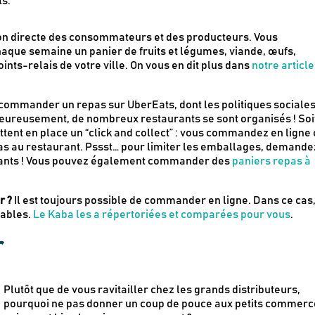
ts.
on directe des consommateurs et des producteurs. Vous
aque semaine un panier de fruits et légumes, viande, œufs,
nts-relais de votre ville. On vous en dit plus dans
notre article
commander un repas sur UberEats, dont les politiques sociales
eureusement, de nombreux restaurants se sont organisés ! Soi
ettent en place un “click and collect” : vous commandez en ligne
as au restaurant. Pssst… pour limiter les emballages, demande
enants ! Vous pouvez également commander des
paniers repas à
r ?
Il est toujours possible de commander en ligne. Dans ce cas
sables.
Le Kaba les a répertoriées et comparées pour vous
.
r
Plutôt que de vous ravitailler chez les grands distributeurs,
pourquoi ne pas donner un coup de pouce aux petits commerc