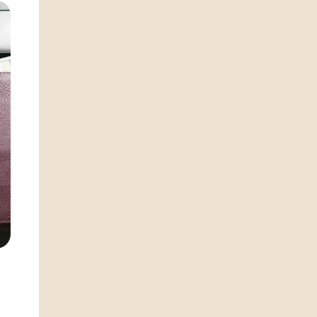
Je m'inscris
s
approuvés