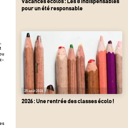
Vacances écolos : Les 8 indispensables
pour un été responsable
,
t
 ou
z-
,
25 août 2026
2026 : Une rentrée des classes écolo !
es