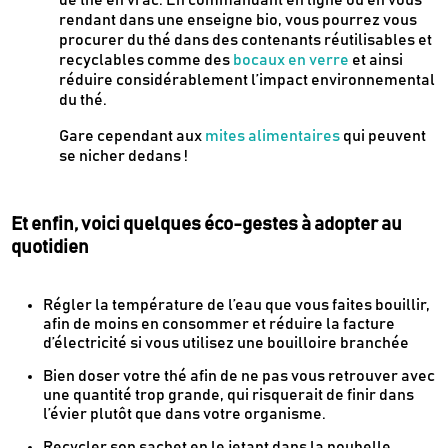
de thé en vrac. En commandant en ligne ou en vous
rendant dans une enseigne bio, vous pourrez vous
procurer du thé dans des contenants réutilisables et
recyclables comme des
bocaux en verre
et ainsi
réduire considérablement l’impact environnemental
Newsletter
du thé.
Inscrivez-vous
Gare cependant aux
mites alimentaires
qui peuvent
se nicher dedans !
Des guides d’achats de produits éco-
responsables
Et enfin, voici quelques éco-gestes à adopter au
Des conseils et des décryptages pour mieux
quotidien
consommer
Nos dernières actus & codes promo
Régler la température de l’eau que vous faites bouillir,
afin de moins en consommer et réduire la facture
d’électricité si vous utilisez une bouilloire branchée
Je m'inscris
Bien doser votre thé afin de ne pas vous retrouver avec
une quantité trop grande, qui risquerait de finir dans
l’évier plutôt que dans votre organisme.
Recevez en cadeau votre livret de
tutos
Le Kaba !
& recettes
approuvés par
Recycler son sachet en le jetant dans la poubelle